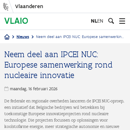
Vlaanderen
Overslaan
en
NL
EN
naar
de
Nieuws
Neem deel aan IPCEI NUC: Europese samenwerking rond nucleaire innovatie
inhoud
Kruimelpad
gaan
Neem deel aan IPCEI NUC:
Europese samenwerking rond
nucleaire innovatie
maandag, 16 februari 2026
De federale en regionale overheden lanceren de IPCEI NUC-oproep,
een initiatief dat Belgische bedrijven wil betrekken bij
toekomstige Europese innovatieprojecten rond nucleaire
technologie. Die projecten focussen op oplossingen voor
koolstofarme energie, meer strategische autonomie en nieuwe