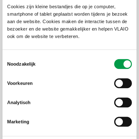
Cookies zijn kleine bestandjes die op je computer,
IPCEI NUC wil de Europese positie in nucleaire technologie
smartphone of tablet geplaatst worden tijdens je bezoek
versterken en bijdragen aan belangrijke maatschappelijke
aan de website. Cookies maken de interactie tussen de
uitdagingen:
bezoeker en de website gemakkelijker en helpen VLAIO
klimaatneutraliteit via koolstofarme energieproductie
ook om de website te verbeteren.
energiezekerheid en strategische autonomie
innovatie in medische toepassingen, zoals radio-isotopen
Het initiatief focust op onderzoek, ontwikkeling, innovatie en
eerste industriële toepassingen.
Toestemmingsselectie
Noodzakelijk
Wie zoeken we?
De oproep richt zich tot ondernemingen en partners die willen
Voorkeuren
deelnemen aan Europese waardeketens rond onder meer:
innovatieve nucleaire energieproductie (SMR’s en AMR’s)
Analytisch
brandstofdiensten, afvalbeheer en ontmanteling
ontwikkeling van de nucleaire toeleveringsketen
kernfusietechnologieën
Marketing
productie van medische radio-isotopen
Zowel directe partners als geassocieerde of indirecte partners