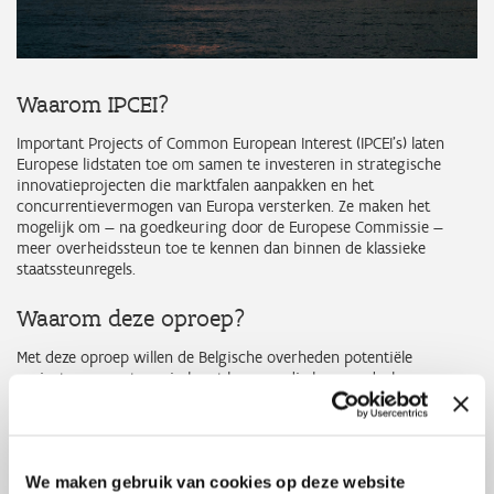
Waarom IPCEI?
Important Projects of Common European Interest (IPCEI’s) laten
Europese lidstaten toe om samen te investeren in strategische
innovatieprojecten die marktfalen aanpakken en het
concurrentievermogen van Europa versterken. Ze maken het
mogelijk om — na goedkeuring door de Europese Commissie —
meer overheidssteun toe te kennen dan binnen de klassieke
staatssteunregels.
Waarom deze oproep?
Met deze oproep willen de Belgische overheden potentiële
projecten en partners in kaart brengen die kunnen deelnemen aan
een toekomstig IPCEI rond innovatieve nucleaire technologieën.
Belangrijk: deze fase dient enkel om interesse en projectideeën te
verzamelen en houdt nog geen financiering in.
We maken gebruik van cookies op deze website
Doelstellingen van IPCEI NUC