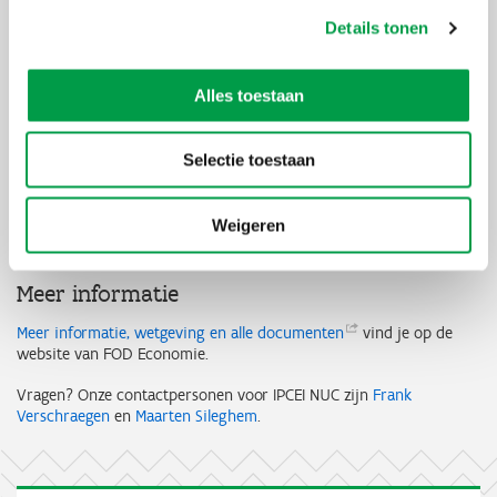
kunnen deelnemen.
Details tonen
Interesse?
Alles toestaan
Verstuur de documenten per e-mail naar de FOD Economie
(ipcei@economie.fgov.be
). Vermeld in je mail
dat ze bestemd zijn
voor VLAIO.
Selectie toestaan
Deadline voor intentie tot deelneming: 13 maart 2026 via mail aan
VLAIO (
frank.verschraegen@vlaio.be
)
Weigeren
Deadline: 13 april 2026
om 18.00 uur.
Meer informatie
Meer informatie, wetgeving en alle
documenten
vind je op de
website van FOD Economie.
Vragen? Onze contactpersonen voor IPCEI NUC zijn
Frank
Verschraegen
en
Maarten Sileghem
.