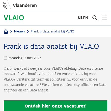
Vlaanderen
Overslaan
en
NL
EN
naar
de
Nieuws
Frank is data analist bij VLAIO
inhoud
Kruimelpad
gaan
Frank is data analist bij VLAIO
maandag, 2 mei 2022
Frank werkt al twee jaar voor VLAIO's afdeling 'Data en Interne
innovatie'. Wat houdt zijn job in? En waarom koos hij voor
VLAIO? Versterk dit team en solliciteer nu voor één van de
openstaande vacatures! We zoeken een Security officer, een Data
engineer en een Data analist.
Ontdek hier onze vacatures!