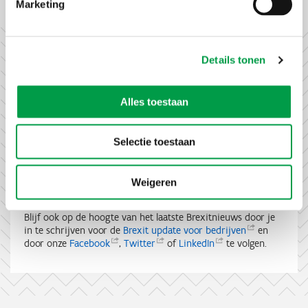
Marketing
Hier vind je alle info en kan je deze subsidie
aanvragen.
Details tonen
Een vraag over Brexit?
Alles toestaan
Raadpleeg hier de
Brexitpagina van VLAIO
, of stel je vraag
aan onze Brexit helpdesk via
brexit@vlaio.be
. Specialisten
van
Enterprise Europe
Network
,
Flanders Investment &
Selectie toestaan
Trade
(FIT)
en
VLAIO
staan voor je klaar met antwoorden
en advies op maat!
Weigeren
Brexit update voor bedrijven
Blijf ook op de hoogte van het laatste Brexitnieuws door je
in te schrijven voor de
Brexit update voor
bedrijven
en
door onze
Facebook
,
Twitter
of
LinkedIn
te volgen.