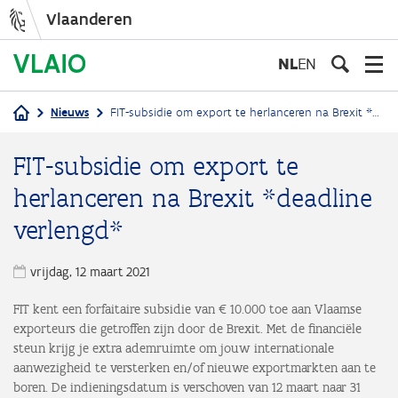
Vlaanderen
Overslaan
en
NL
EN
naar
de
Nieuws
FIT-subsidie om export te herlanceren na Brexit *deadline verlengd*
inhoud
Kruimelpad
gaan
FIT-subsidie om export te
herlanceren na Brexit *deadline
verlengd*
vrijdag, 12 maart 2021
FIT kent een forfaitaire subsidie van € 10.000 toe aan Vlaamse
exporteurs die getroffen zijn door de Brexit. Met de financiële
steun krijg je extra ademruimte om jouw internationale
aanwezigheid te versterken en/of nieuwe exportmarkten aan te
boren. De indieningsdatum is verschoven van 12 maart naar 31