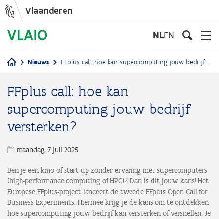
Vlaanderen
Overslaan
en
NL
EN
naar
de
Nieuws
FFplus call: hoe kan supercomputing jouw bedrijf versterken?
inhoud
Kruimelpad
gaan
FFplus call: hoe kan
supercomputing jouw bedrijf
versterken?
maandag, 7 juli 2025
Ben je een kmo of start-up zonder ervaring met supercomputers
(high-performance computing of HPC)? Dan is dit jouw kans! Het
Europese FFplus-project lanceert de tweede FFplus Open Call for
Business Experiments. Hiermee krijg je de kans om te ontdekken
hoe supercomputing jouw bedrijf kan versterken of versnellen. Je