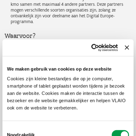
kmo samen met maximaal 4 andere partners. Deze partners
mogen verschillende soorten organisaties zijn, zolang ze
ontvankelijk zijn voor deelname aan het Digital Europe-
programma.
Waarvoor?
Deze subsidie helpt bedrijven onderzoeken hoe krachtige
computers (HPC) kunnen worden ingezet voor innovatie,
productontwikkeling of procesverbetering. Denk aan sneller
rekenen, complexe simulaties of grootschalige data-analyse.
We maken gebruik van cookies op deze website
Bedrag
Cookies zijn kleine bestandjes die op je computer,
smartphone of tablet geplaatst worden tijdens je bezoek
Het maximaal aan te vragen subsidiebedrag is €200.000 per
aan de website. Cookies maken de interactie tussen de
project, gedeeld tussen alle partners.
bezoeker en de website gemakkelijker en helpen VLAIO
Wat wordt gefinancierd?
ook om de website te verbeteren.
100% van de directe kosten zoals personeelskosten, apparatuur,
reis- en materiaalkosten worden gefinancierd.
Toestemmingsselectie
Geen tussenkomsten voor overhead- of indirecte kosten.
Noodzakelijk