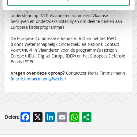
Je kan bij
NCP
Vlaanderen
terecht voor informatie en
ondersteuning. NCP Vlaanderen stimuleert Vlaamse
bedrijven en onderzoeksinstellingen om deel te nemen aan
Europese kaderprogramma's.
De Europese Commissie erkende VLAIO en het het FWO
(Fonds Wetenschappelijk Onderzoek) als National Contact
Point (NCP) in Vlaanderen voor de programma's Horizon
Europe (HEU), Digital Europe (DEP) en het Europees Defensie
Fonds (EDF).
Vragen over deze oproep?
Contacteer Marie Timmermann
(
marie.timmermann@fwo.be
)
Facebook
X
LinkedIn
Email
WhatsApp
Share
Delen: