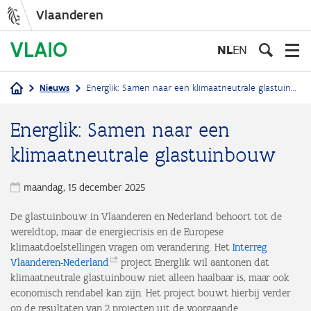
Vlaanderen
Overslaan
en
NL
EN
naar
de
Nieuws
Energlik: Samen naar een klimaatneutrale glastuinbouw
inhoud
Kruimelpad
gaan
Energlik: Samen naar een
klimaatneutrale glastuinbouw
maandag, 15 december 2025
De glastuinbouw in Vlaanderen en Nederland behoort tot de
wereldtop, maar de energiecrisis en de Europese
klimaatdoelstellingen vragen om verandering. Het
Interreg
Vlaanderen-Nederland
project Energlik wil aantonen dat
klimaatneutrale glastuinbouw niet alleen haalbaar is, maar ook
economisch rendabel kan zijn. Het project bouwt hierbij verder
op de resultaten van 2 projecten uit de voorgaande