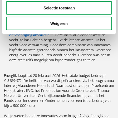
buiswarmte
. De energiebesparing was gelijkaardig met en
zonder actief ontvochtigingssysteem. Hoewel dit leidde tot
Selectie toestaan
minder groeikracht, langere uitgroeiduur en iets lagere
vruchtgewichten, bleef de impact op de totale productie over
het seizoen beperkt.
Weigeren
In een belichte komkommerteelt werd energie bespaard door
energiezuinige LED-belichting, vochtdichte schermen en een
ontvochtigingsinstallatie
. Deze installatie condenseert de
vochtige kaslucht en hergebruikt de latente warmte uit het
vocht voor verwarming. Door deze combinatie van innovaties
blijft de warmte grotendeels binnen het kassysteem, waardoor
energieverlies naar buiten wordt beperkt. Hierdoor was het in
deze teelt zelfs mogelijk om bijna zonder gas te telen.
Energlik loopt tot 28 februari 2026. Het totale budget bedraagt
€ 5.399.972. De helft hiervan wordt gefinancierd via het programma
Interreg Vlaanderen-Nederland. Daarnaast ontvangen Proefcentrum
Hoogstraten, ILVO, het Proefstation voor de Groenteteelt, Thomas
More en Universiteit Gent bijkomende financiering vanuit het
Fonds voor Innoveren en Ondernemen voor een totaalbedrag van
bijna 500.000 euro.
Wil je weten hoe deze innovaties vorm krijgen? Volg Energlik via