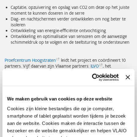
Captatie, opzuivering en opslag van CO2 om deze op het juiste
moment te kunnen doseren in de serre
Dag- en nachtschermen verder ontwikkelen om nog beter te
isoleren
Ontwikkeling van energie-efficiënte ontvochtiging
Ontwikkeling en optimalisatie van sensoren om de aanwezige
schimmeldruk op te volgen en de teeltsturing te ondersteunen
Proefcentrum
Hoogstraten
leidt het project en coördineert 10
partners. Vijf daarvan zijn Vlaamse partners:
ILVO
, het
Proefstation voor de
Groenteteelt
,
Thomas
More
, de
Universiteit Gent en
Tomerel
. Door kennis en infrastructuur
binnen het partnerschap te delen, kunnen innovaties sneller getest
en toegepast worden in de praktijk.
We maken gebruik van cookies op deze website
Cookies zijn kleine bestandjes die op je computer,
smartphone of tablet geplaatst worden tijdens je bezoek
aan de website. Cookies maken de interactie tussen de
bezoeker en de website gemakkelijker en helpen VLAIO
Met de innovaties uit het ENERGLIK project zetten we