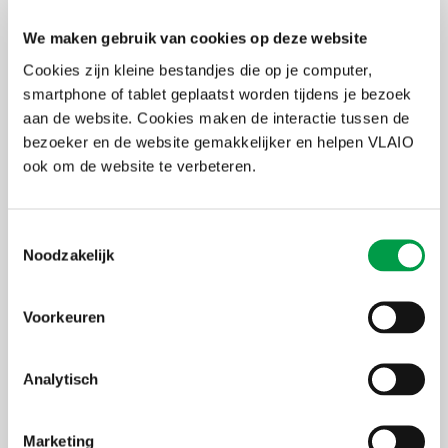
3
Tools en technologieën om onze
We maken gebruik van cookies op deze website
gezondheidszorg aan te passen als gevolg
Cookies zijn kleine bestandjes die op je computer,
van de klimaatverandering
smartphone of tablet geplaatst worden tijdens je bezoek
aan de website. Cookies maken de interactie tussen de
4
Bevorderen van synergiën tussen
bezoeker en de website gemakkelijker en helpen VLAIO
experimentele werkomgevingen en
ook om de website te verbeteren.
innovatief aanbesteden
Toestemmingsselectie
5
PCP-traject rond betaalbare
Noodzakelijk
technologieën, medicijnen en medische
hulpmiddelen voor kankerbestrijding
Voorkeuren
6
Stimuleren van de transformatie richting
Analytisch
klimaat-neutrale steden, de net-zero
economie en meer strategische
Marketing