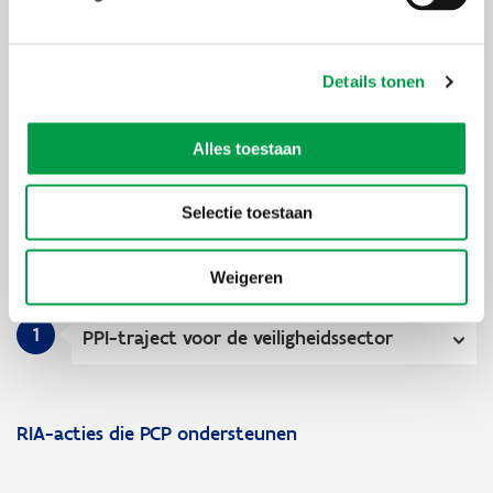
autonomie via een Pre-commercial
Procurement (PCP) traject
Details tonen
7
Vraag-gestuurde innovatie in de
veiligheidssector
Alles toestaan
Selectie toestaan
Public Procurement of Innovative Solutions (PPI)
Weigeren
1
PPI-traject voor de veiligheidssector
RIA-acties die PCP ondersteunen