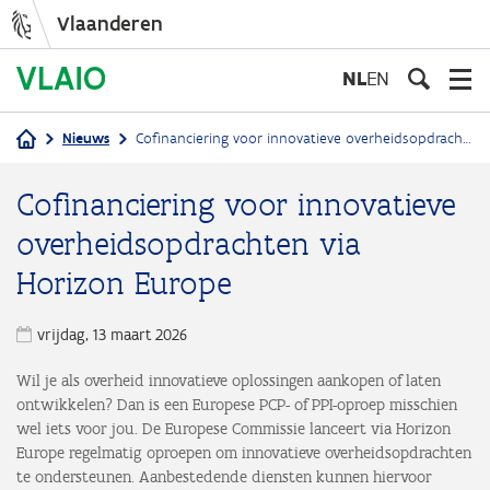
Vlaanderen
Overslaan
en
NL
EN
naar
de
Nieuws
Cofinanciering voor innovatieve overheidsopdrachten via Horizon Europe
inhoud
Kruimelpad
gaan
Cofinanciering voor innovatieve
overheidsopdrachten via
Horizon Europe
vrijdag, 13 maart 2026
Wil je als overheid innovatieve oplossingen aankopen of laten
ontwikkelen? Dan is een Europese PCP- of PPI-oproep misschien
wel iets voor jou. De Europese Commissie lanceert via Horizon
Europe regelmatig oproepen om innovatieve overheidsopdrachten
te ondersteunen. Aanbestedende diensten kunnen hiervoor