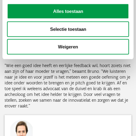
4. Voor een luisterend, neutraal en kritisch
Alles toestaan
oor
Selectie toestaan
Je wil belangeloos advies? Dan zit je aan het juiste adres. Tine:
“Onze feedback en advies zijn steeds zo neutraal mogelijk. We
geven je alle opties, zonder verborgen agenda. Nadien kies je zelf
Weigeren
wat je ermee doet. We durven je idee of project ook kritisch te
beoordelen. Dat is nodig, zelfs al ben je er helemaal verliefd op.”
“Wie een goed idee heeft en eerlijke feedback wil, hoort zoiets niet
aan zijn of haar moeder te vragen,” beaamt Bruno. “We luisteren
naar je idee en voor jezelf is het meteen een goede oefening om je
idee onder woorden te brengen en je pitch goed te krijgen. Af en
toe speel ik weleens advocaat van de duivel en krab ik als een
archeoloog om het idee helder te krijgen. Door veel vragen te
stellen, zoeken we samen naar de innovatielat en zorgen we dat je
erover raakt.”