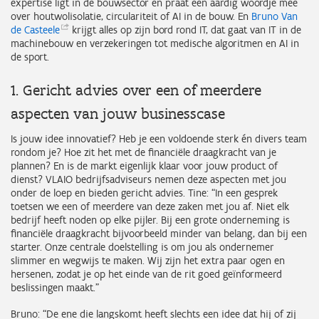
expertise ligt in de bouwsector en praat een aardig woordje mee
over houtwolisolatie, circulariteit of AI in de bouw. En
Bruno Van
de
Casteele
krijgt alles op zijn bord rond IT, dat gaat van IT in de
machinebouw en verzekeringen tot medische algoritmen en AI in
de sport.
1. Gericht advies over een of meerdere
aspecten van jouw businesscase
Is jouw idee innovatief? Heb je een voldoende sterk én divers team
rondom je? Hoe zit het met de financiële draagkracht van je
plannen? En is de markt eigenlijk klaar voor jouw product of
dienst? VLAIO bedrijfsadviseurs nemen deze aspecten met jou
onder de loep en bieden gericht advies. Tine: “In een gesprek
toetsen we een of meerdere van deze zaken met jou af. Niet elk
bedrijf heeft noden op elke pijler. Bij een grote onderneming is
financiële draagkracht bijvoorbeeld minder van belang, dan bij een
starter. Onze centrale doelstelling is om jou als ondernemer
slimmer en wegwijs te maken. Wij zijn het extra paar ogen en
hersenen, zodat je op het einde van de rit goed geïnformeerd
beslissingen maakt.”
Bruno: “De ene die langskomt heeft slechts een idee dat hij of zij