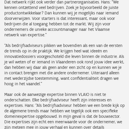
Dat netwerk rijkt ook verder dan partnerorganisaties. Hans: “We
kennen ontzettend veel bedrijven. Zoek je bijvoorbeeld de juiste
productontwikkelaar? Dan kunnen wij je mogelijks naar iemand
doorverwijzen. Voor starters is dat interessant, maar ook voor
bedrijven die al toegang hebben tot de markt. Wij zijn voor
ondernemers de unieke accountmanager naar het Vlaamse
netwerk van expertise.”
“Als bedrijfsadviseurs pikken we bovendien als een van de eersten
de trends op in de praktijk. We krijgen heel wat ideeën en
innovatiedossiers voorgeschoteld die leven binnen de industrie. Als
je wil weten of er iemand in Vlaanderen ook rond jouw idee werkt,
dan hebben wij daar als geen ander een zicht op en kunnen we je
in contact brengen met die andere ondernemer. Uiteraard alleen
met wederzijdse toestemming, want confidentialiteit dragen we
hoog in het vaandel.”
Maar ook de aanwezige expertise binnen VLAIO is niet te
onderschatten. Elke bedrijfsadviseur heeft zijn interesses en
expertises. Hans: “Als bedrijfsadviseur hebben we een brede kijk op
de algemene trends maar hebben we tegelijk ook een specifieke
domeinexpertise opgebouwd. In mijn geval is dat de bouwsector.
Die expertises zijn echt een meerwaarde voor de ondernemer, we
zijn meteen mee in jouw verhaal en kunnen over details