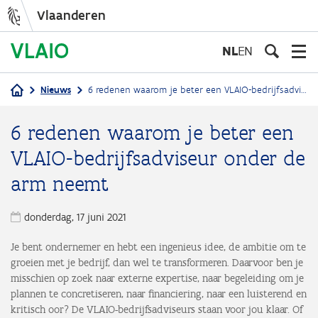
Vlaanderen
Overslaan
en
NL
EN
naar
de
Nieuws
6 redenen waarom je beter een VLAIO-bedrijfsadviseur onder de arm neemt
inhoud
Kruimelpad
gaan
6 redenen waarom je beter een
VLAIO-bedrijfsadviseur onder de
arm neemt
donderdag, 17 juni 2021
Je bent ondernemer en hebt een ingenieus idee, de ambitie om te
groeien met je bedrijf, dan wel te transformeren. Daarvoor ben je
misschien op zoek naar externe expertise, naar begeleiding om je
plannen te concretiseren, naar financiering, naar een luisterend en
kritisch oor? De VLAIO-bedrijfsadviseurs staan voor jou klaar. Of