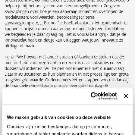
ondersteunt VLAIO financieel via subsidies. Onze bedrijfsadviseurs
helpen je bij het analyseren van steunmogelijkheden. Ze geven
aanwijzingen over hoe je een aanvraag indient en overlopen de
modaliteiten, voorwaarden, beoordelingscriteria,
aanvraagtemplate, ... Bruno: “Je hoeft absoluut niet academisch te
kunnen schrijven om een aanvraag te doen. Iedereen kan dat en
we begeleiden je daar graag bij. Het is vooral belangrijk dat je de
innovatielat haalt en dat je kan uitleggen wat jouw innovatie zo
uitdagend maakt.”
Hans: “We hoeven niet onder stoelen of banken te steken dat de
meerderheid van onze klanten op zoek is naar subsidies en een
dossier wil indienen. Wij helpen ondernemers met die aanvraag.
Daarin structureren ze hun plannen en in dat proces ligt een grote
toegevoegde waarde. Ondernemers zetten stappen vooruit dankzij
de financiële ondersteuning, maar evengoed dankzij de
aanvullende expertise die we tijdens dit proces aanreiken.”
“Een dossier opstellen is als een klein businessplan van je idee,
ontwikkeling of transformatie. Je schrijft op papier neer waarom
je iets wil doen en hoe je dat zal uitvoeren. Daarmee creëer je een
We maken gebruik van cookies op deze website
werkplan dat je niet zomaar naast je neer kan leggen. Alle neuzen
binnen je bedrijf worden hiermee in dezelfde richting gezet. Samen
Cookies zijn kleine bestandjes die op je computer,
afkloppen rond zoiets is heel waardevol, want innovatie is anders
smartphone of tablet geplaatst worden tijdens je bezoek