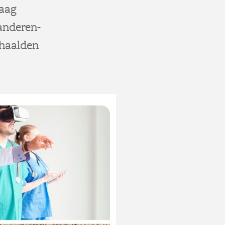
raag
anderen-
 haalden