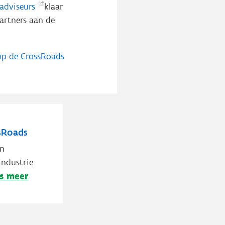
adviseurs
klaar
artners aan de
n op de CrossRoads
sRoads
an
ndustrie
s meer