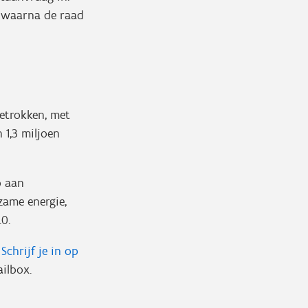
n waarna de raad
betrokken, met
 1,3 miljoen
b aan
zame energie,
0.
.
Schrijf je in op
mailbox.