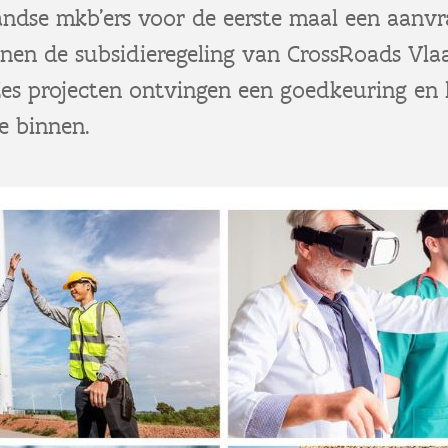
andse mkb’ers voor de eerste maal een aanv
nnen de subsidieregeling van CrossRoads Vla
Zes projecten ontvingen een goedkeuring en
ie binnen.