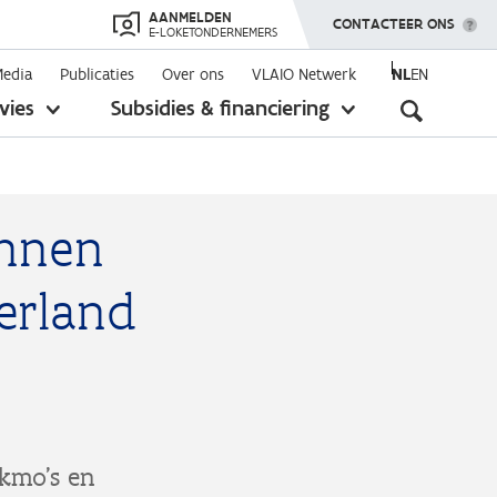
AANMELDEN
TOON MENU
CONTACTEER ONS
E-LOKETONDERNEMERS
Media
Publicaties
Over ons
VLAIO Netwerk
NL
EN
Seconda
vies
Subsidies & financiering
toon
toon
submenu
submenu
navigati
innen
erland
kmo’s en