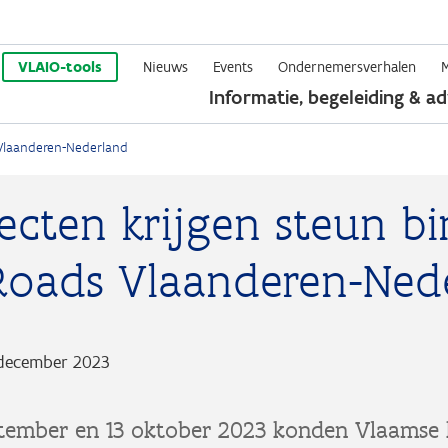
Overslaan
en
VLAIO-tools
Nieuws
Events
Ondernemersverhalen
Informatie, begeleiding & ad
naar
de
 Vlaanderen-Nederland
inhoud
gaan
ecten krijgen steun b
Roads Vlaanderen-Ned
december 2023
ptember en 13 oktober 2023 konden Vlaamse 