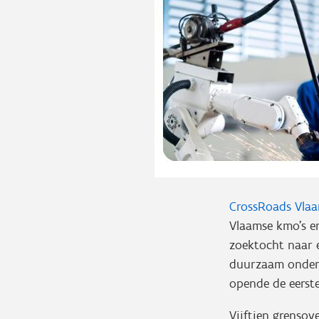
CrossRoads
Vlaa
Vlaamse kmo’s e
zoektocht naar e
duurzaam ondern
opende de eerst
Vijftien grenso