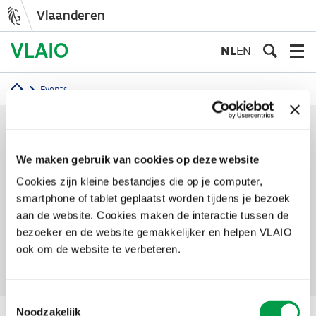
Vlaanderen
Overslaan
en
NL
EN
naar
de
Events
inhoud
Kruimelpad
gaan
0 events rond bedrijfslocatie
We maken gebruik van cookies op deze website
Filter resultaten
(1)
Cookies zijn kleine bestandjes die op je computer,
smartphone of tablet geplaatst worden tijdens je bezoek
aan de website. Cookies maken de interactie tussen de
bezoeker en de website gemakkelijker en helpen VLAIO
Alle filters verwijderen
ook om de website te verbeteren.
Toestemmingsselectie
Noodzakelijk