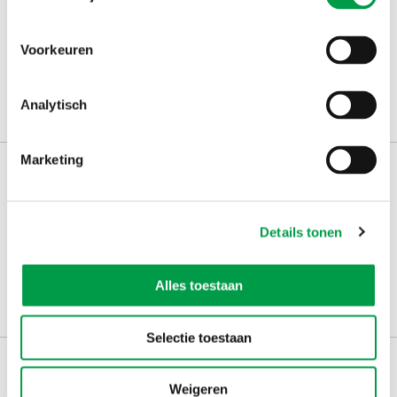
Schrijf je in op
de nieuwsbrief
Kies welk nieuws je wil
Voorkeuren
ontvangen in je mailbox
Schrijf je nu in
Analytisch
Marketing
Werken bij VLAIO
Studies
VLAIO-app
VLAIO AWARDS
Details tonen
Contact
Communicatieverplichtingen & logo's
Alles toestaan
Klachten, meldingen & fraudebestrijding
Selectie toestaan
Weigeren