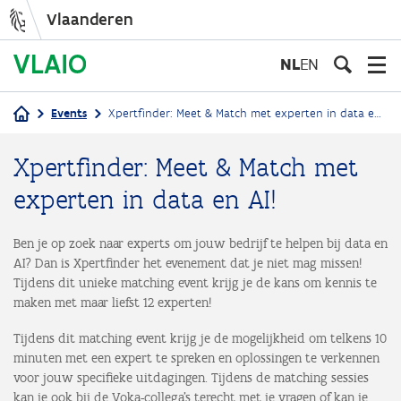
Vlaanderen
Overslaan
en
NL
EN
naar
de
Events
Xpertfinder: Meet & Match met experten in data en AI!
inhoud
Kruimelpad
gaan
Xpertfinder: Meet & Match met
experten in data en AI!
Ben je op zoek naar experts om jouw bedrijf te helpen bij data en
AI? Dan is Xpertfinder het evenement dat je niet mag missen!
Tijdens dit unieke matching event krijg je de kans om kennis te
maken met maar liefst 12 experten!
Tijdens dit matching event krijg je de mogelijkheid om telkens 10
minuten met een expert te spreken en oplossingen te verkennen
voor jouw specifieke uitdagingen. Tijdens de matching sessies
kan je ook bij de Voka-collega’s terecht met je vragen of kan je