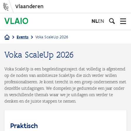
Vlaanderen
Overslaan
en
NL
EN
naar
de
Events
Voka ScaleUp 2026
inhoud
Kruimelpad
gaan
Voka ScaleUp 2026
Voka ScaleUp is een begeleidingstraject dat volledig is afgestemd
op de noden van ambitieuze ScaleUps die zich verder willen
professionaliseren. Je komt terecht in een groep ondernemers met
dezelfde uitdagingen. We dompelen je gedurende een jaar onder
in verschillende thema’s waar we je uitdagen om verder te
denken en de juiste stappen te nemen.
Praktisch