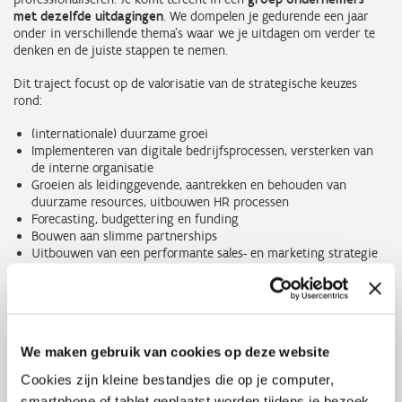
met dezelfde uitdagingen
. We dompelen je gedurende een jaar
onder in verschillende thema’s waar we je uitdagen om verder te
denken en de juiste stappen te nemen.
Dit traject focust op de valorisatie van de strategische keuzes
rond:
(internationale) duurzame groei
Implementeren van digitale bedrijfsprocessen, versterken van
de interne organisatie
Groeien als leidinggevende, aantrekken en behouden van
duurzame resources, uitbouwen HR processen
Forecasting, budgettering en funding
Bouwen aan slimme partnerships
Uitbouwen van een performante sales- en marketing strategie
en het sales- en marketingteam.
Troeven van dit traject
We maken gebruik van cookies op deze website
Thematische sessies en workshops:
Ga samen met de groep
Cookies zijn kleine bestandjes die op je computer,
gelijkgestemde ondernemers op pad om uitdagingen om te
smartphone of tablet geplaatst worden tijdens je bezoek