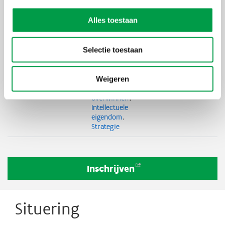
Sterk groeien
Innoveren
Alles toestaan
Digitaliseren
Internationaal
ondernemen
Selectie toestaan
Duurzaam
ondernemen
HR, leiderschap
& organisatie
Weigeren
Moeilijkheden
overwinnen
Intellectuele
eigendom
Strategie
Inschrijven
Situering