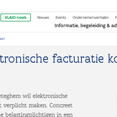
Overslaan
en
VLAIO-tools
Nieuws
Events
Ondernemersverhalen
Informatie, begeleiding & ad
naar
de
raan
inhoud
gaan
ktronische facturatie 
eteghem wil elektronische
t verplicht maken. Concreet
e belastingplichtigen in een