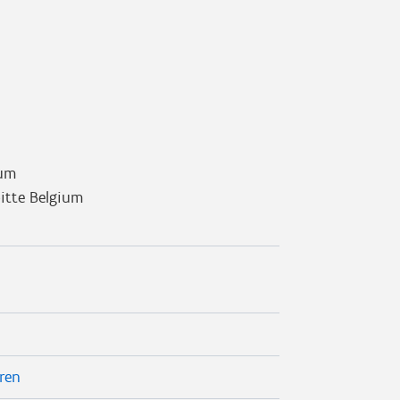
ium
oitte Belgium
eren