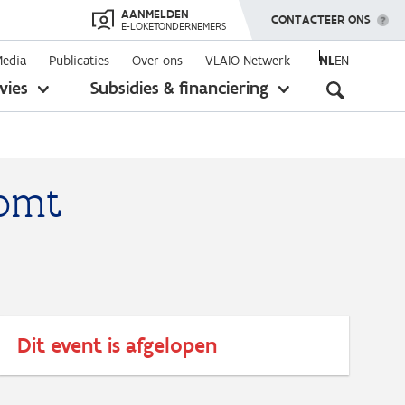
AANMELDEN
TOON MENU
CONTACTEER ONS
E-LOKETONDERNEMERS
Media
Publicaties
Over ons
VLAIO Netwerk
NL
EN
Seconda
vies
Subsidies & financiering
toon
toon
submenu
submenu
navigati
komt
Dit event is afgelopen