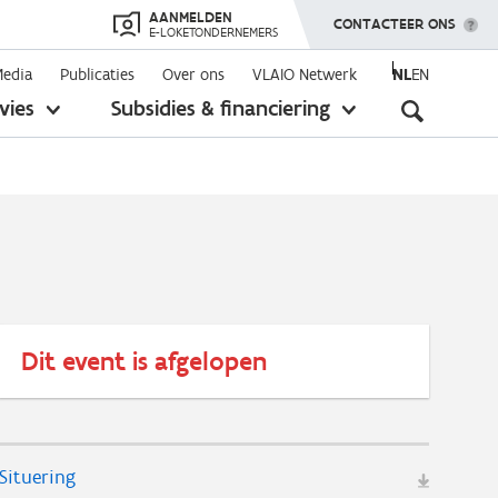
AANMELDEN
TOON MENU
CONTACTEER ONS
E-LOKETONDERNEMERS
Media
Publicaties
Over ons
VLAIO Netwerk
NL
EN
Seconda
vies
Subsidies & financiering
toon
toon
submenu
submenu
navigati
Dit event is afgelopen
Situering