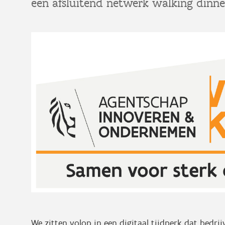
een afsluitend netwerk walking dinne
We zitten volop in een digitaal tijdperk dat bedri