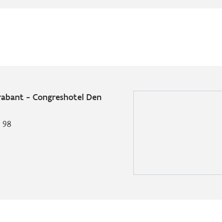
rabant - Congreshotel Den
 98
l