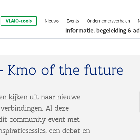
Overslaan
en
VLAIO-tools
Nieuws
Events
Ondernemersverhalen
Informatie, begeleiding & ad
naar
de
inhoud
gaan
 - Kmo of the future
n kijken uit naar nieuwe
 verbindingen. Al deze
 dit community event met
spiratiesessies, een debat en