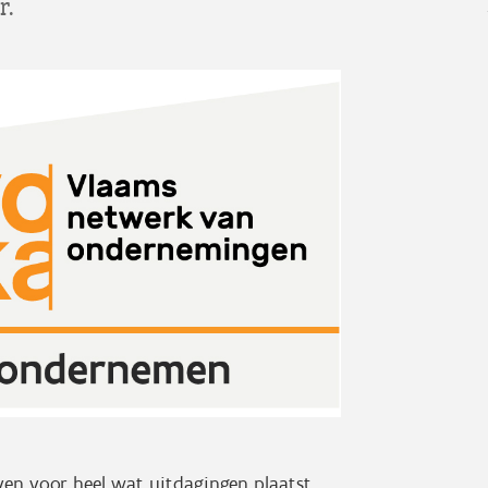
r.
jven voor heel wat uitdagingen plaatst,