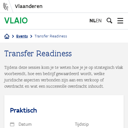
Vlaanderen
Overslaan
en
NL
EN
naar
de
Events
Transfer Readiness
inhoud
Kruimelpad
gaan
Transfer Readiness
Tijdens deze sessies kom je te weten hoe je je op strategisch vlak
voorbereidt, hoe een bedrijf gewaardeerd wordt, welke
juridische aspecten verbonden zijn aan een verkoop of
overdracht en wat een succesvolle overdracht inhoudt.
Praktisch
Datum
Tijdstip