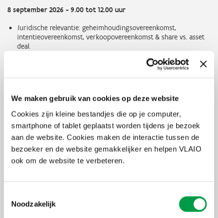
8 september 2026 - 9.00 tot 12.00 uur
Juridische relevantie: geheimhoudingsovereenkomst,
intentieovereenkomst, verkoopovereenkomst & share vs. asset
deal.
Hoe bereid je je voor op de due diligence? Wat zijn de do’s en
don’ts?
Ervaringsuitwisseling/case i.v.m. due diligence
We maken gebruik van cookies op deze website
Sessie 4: Oriëntatie en strategie van de overdracht
Cookies zijn kleine bestandjes die op je computer,
1 oktober 2026 - 9.00 tot 12.00 uur
smartphone of tablet geplaatst worden tijdens je bezoek
aan de website. Cookies maken de interactie tussen de
Strategisch luik: hoe ga je nu de overdracht structureren?
bezoeker en de website gemakkelijker en helpen VLAIO
Oriëntatie van het bedrijf: hoe maak je het bedrijf
overdrachtsklaar?
ook om de website te verbeteren.
Burning case
Toestemmingsselectie
Sessie 5: Rol van de overlater en communicatie
Noodzakelijk