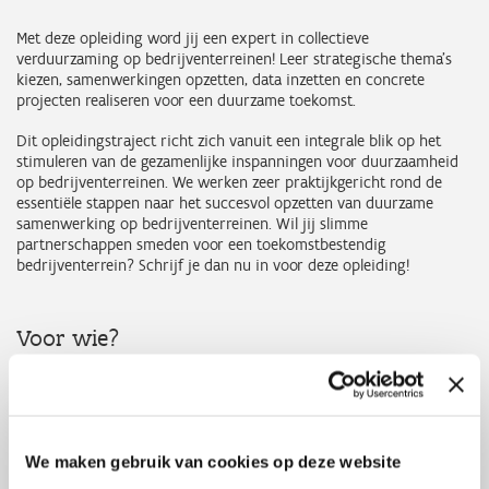
Met deze opleiding word jij een expert in collectieve
verduurzaming op bedrijventerreinen! Leer strategische thema’s
kiezen, samenwerkingen opzetten, data inzetten en concrete
projecten realiseren voor een duurzame toekomst.
Dit opleidingstraject richt zich vanuit een integrale blik op het
stimuleren van de gezamenlijke inspanningen voor duurzaamheid
op bedrijventerreinen. We werken zeer praktijkgericht rond de
essentiële stappen naar het succesvol opzetten van duurzame
samenwerking op bedrijventerreinen. Wil jij slimme
partnerschappen smeden voor een toekomstbestendig
bedrijventerrein? Schrijf je dan nu in voor deze opleiding!
Voor wie?
Voor iedereen die samenwerking op bedrijventerreinen wil
vormgeven, ongeacht de invalshoek – of je nu uit de private of
publieke sector komt: energiecoöperaties, bedrijven gevestigd op
bedrijventerreinen met interesse om collectieve samenwerking op
te zetten, bedrijventerreinverenigingen, nutsbedrijven,
We maken gebruik van cookies op deze website
havenbedrijven, POM’s, studie-en ontwerpbureaus,