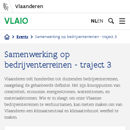
Vlaanderen
Overslaan
en
NL
EN
naar
de
Events
Samenwerking op bedrijventerreinen - traject 3
inhoud
Kruimelpad
gaan
Samenwerking op
bedrijventerreinen - traject 3
Vlaanderen telt honderden tot duizenden bedrijventerreinen,
naargelang de gehanteerde definitie. Het zijn knooppunten van
creativiteit, economie, energiestromen, waterstromen, en
materiaalstromen. Wie er in slaagt om onze Vlaamse
bedrijventerreinen te verduurzamen, kan meters maken om van
Vlaanderen een klimaatneutraal en klimaatrobuust weefsel te
maken.