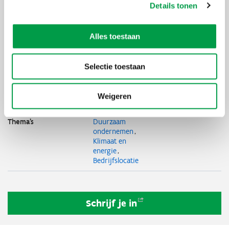
idee kunnen opbouwen. Een stappenplan uitschrijven
Details tonen
geeft houvast om het idee in de praktijk om te zetten.
Alles toestaan
Uiterste
9 september 2026
inschrijvingsdatum
Selectie toestaan
Deelnameprijs
€ 900 (excl. btw), € 840 (excl. btw) early
bird-korting tot 01/07/2026
Weigeren
Organisator
Transition Stories i.s.m. VLAIO
Thema's
Duurzaam
ondernemen
Klimaat en
energie
Bedrijfslocatie
Schrijf je
in