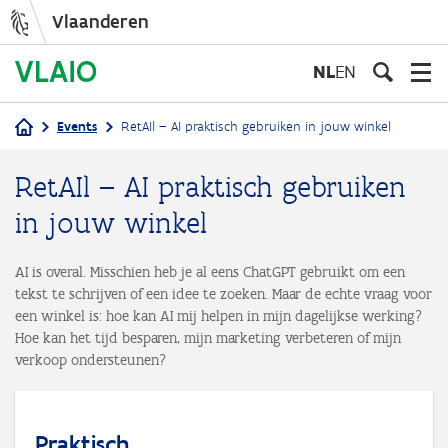
Vlaanderen
Overslaan
en
NL
EN
naar
de
Events
RetAIl – AI praktisch gebruiken in jouw winkel
inhoud
Kruimelpad
gaan
RetAIl – AI praktisch gebruiken
in jouw winkel
AI is overal. Misschien heb je al eens ChatGPT gebruikt om een
tekst te schrijven of een idee te zoeken. Maar de echte vraag voor
een winkel is: hoe kan AI mij helpen in mijn dagelijkse werking?
Hoe kan het tijd besparen, mijn marketing verbeteren of mijn
verkoop ondersteunen?
Praktisch