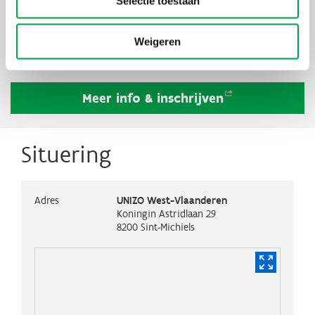
Selectie toestaan
intelligentie
Initiatief
Kennishub Duurzaamheid
Weigeren
Meer info &
inschrijven
Situering
Adres
UNIZO West-Vlaanderen
Koningin Astridlaan 29
8200
Sint-Michiels