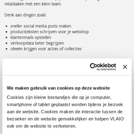
retailzaken met een klein team.
Denk aan dingen zoals:
sneller social media posts maken
productteksten schrijven voor je webshop
klantenmails opstellen
verkoopdata beter begrijpen
ideeën krijgen voor acties of collecties
In drie praktische sessies bekijken we wat nuttig is voor jouw
winkel en wat niet.
Je werkt stap voor stap aan een eenvoudig plan: waar begin je, wat
test je eerst en wat kan later.
We maken gebruik van cookies op deze website
Je vertrekt dus niet met theorie, maar met concrete ideeën die je
meteen kan proberen in je zaak.
Cookies zijn kleine bestandjes die op je computer,
smartphone of tablet geplaatst worden tijdens je bezoek
aan de website. Cookies maken de interactie tussen de
Na deze opleiding
bezoeker en de website gemakkelijker en helpen VLAIO
ook om de website te verbeteren.
weet je waar AI nuttig kan zijn in jouw winkel
heb je concrete ideeën die je meteen kan testen