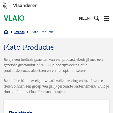
Vlaanderen
Overslaan
en
NL
EN
naar
de
Events
Plato Productie
inhoud
Kruimelpad
gaan
Plato Productie
Ben je een beslissingsnemer van een productiebedrijf met een
gezonde groeiambitie? Wil jij je bedrijfsvoering of je
productieproces aftoetsen en verder optimaliseren?
Ben je bereid jouw eigen waardevolle ervaring en inzichten te
delen binnen een groep van gelijkgestemde ondernemers? Sluit je
dan aan bij ons Plato Productie traject.
Praktisch