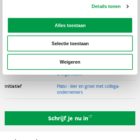
Details tonen
Thema's
Financiering
Sterk groeien
Innoveren
Alles toestaan
Technologische
innovatie
Digitaliseren
Selectie toestaan
Duurzaam
ondernemen
Lerende
netwerken
Weigeren
HR, leiderschap
& organisatie
Initiatief
Plato - leer en groei met collega-
ondernemers
Schrijf je nu
in