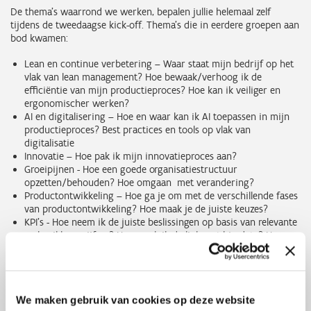
De thema’s waarrond we werken, bepalen jullie helemaal zelf
tijdens de tweedaagse kick-off. Thema’s die in eerdere groepen aan
bod kwamen:
Lean en continue verbetering – Waar staat mijn bedrijf op het
vlak van lean management? Hoe bewaak/verhoog ik de
efficiëntie van mijn productieproces? Hoe kan ik veiliger en
ergonomischer werken?
AI en digitalisering – Hoe en waar kan ik AI toepassen in mijn
productieproces? Best practices en tools op vlak van
digitalisatie
Innovatie – Hoe pak ik mijn innovatieproces aan?
Groeipijnen - Hoe een goede organisatiestructuur
opzetten/behouden? Hoe omgaan met verandering?
Productontwikkeling – Hoe ga je om met de verschillende fases
van productontwikkeling? Hoe maak je de juiste keuzes?
KPI’s - Hoe neem ik de juiste beslissingen op basis van relevante
en bruikbare cijfers? Hoe maak ik de link met big data? Hoe
vertaal ik de KPI’s naar de werknemers?
Duurzaamheid – Hoe hou ik rekening met duurzaamheid in
mijn productieproces? Wat is de impact van CSRD?
Leiderschap – Hoe leidinggeven en teamcoachen in een
We maken gebruik van cookies op deze website
productieomgeving? Wanneer delegeren en controle lossen?