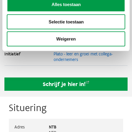
Deelnameprijs
Prijs leden: € 1.440 (excl. btw) Prijs niet-
Alles toestaan
leden: € 1.730 (excl. btw)
Organisator
Voka
Selectie toestaan
Thema's
Sterk groeien
Overnemen &
Weigeren
overlaten
Initiatief
Plato - leer en groei met collega-
ondernemers
Schrijf je hier
in!
Situering
Adres
NTB