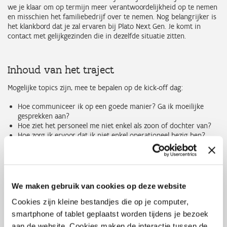
we je klaar om op termijn meer verantwoordelijkheid op te nemen
en misschien het familiebedrijf over te nemen. Nog belangrijker is
het klankbord dat je zal ervaren bij Plato Next Gen. Je komt in
contact met gelijkgezinden die in dezelfde situatie zitten.
Inhoud van het traject
Mogelijke topics zijn, mee te bepalen op de kick-off dag:
Hoe communiceer ik op een goede manier? Ga ik moeilijke
gesprekken aan?
Hoe ziet het personeel me niet enkel als zoon of dochter van?
Hoe zorg ik ervoor dat ik niet enkel operationeel bezig ben?
Op welke manier bereid ik me financieel en juridisch voor op de
overname?
Hoe druk ik mijn eigen stempel en breng ik verandering in
gang?
Hoe ga ik om met passieve aandeelhouders?
We maken gebruik van cookies op deze website
Duurzaam ondernemen
Cookies zijn kleine bestandjes die op je computer,
Netwerken
Erfrecht
smartphone of tablet geplaatst worden tijdens je bezoek
aan de website. Cookies maken de interactie tussen de