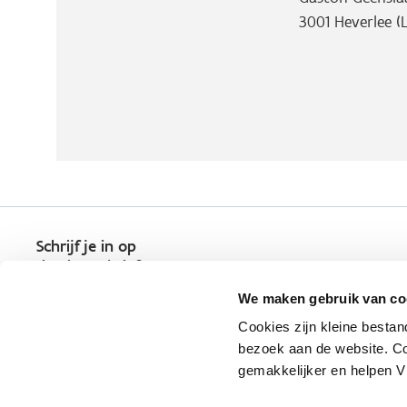
3001
Heverlee (
Schrijf je in op
de nieuwsbrief
Kies welk nieuws je wil
We maken gebruik van co
ontvangen in je mailbox
Cookies zijn kleine bestan
Schrijf je nu in
bezoek aan de website. Co
gemakkelijker en helpen 