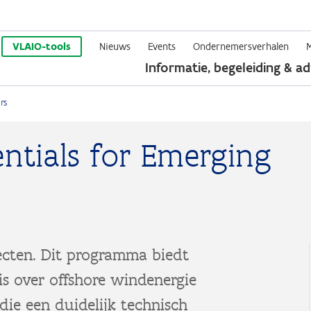
Overslaan
en
VLAIO-tools
Nieuws
Events
Ondernemersverhalen
Informatie, begeleiding & ad
naar
de
rs
inhoud
gaan
ntials for Emerging
ecten. Dit programma biedt
is over offshore windenergie
die een duidelijk technisch