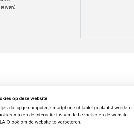
Leuven)
Werken bij VLAIO
Studies
VLAIO-app
V
okies op deze website
Communicatieverplichtingen & logo's
Klacht
djes die op je computer, smartphone of tablet geplaatst worden ti
okies maken de interactie tussen de bezoeker en de website
VLAIO ook om de website te verbeteren.