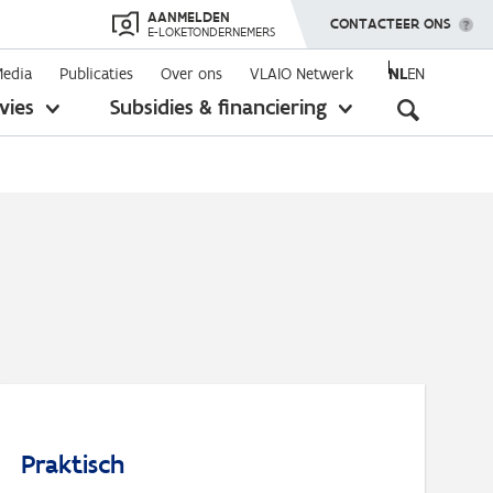
AANMELDEN
TOON MENU
CONTACTEER ONS
E-LOKETONDERNEMERS
Media
Publicaties
Over ons
VLAIO Netwerk
NL
EN
Seconda
vies
Subsidies & financiering
toon
toon
submenu
submenu
navigati
Praktisch