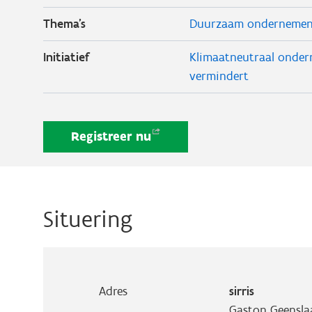
Thema's
Duurzaam onderneme
Initiatief
Klimaatneutraal onder
vermindert
Registreer
nu
Situering
Adres
sirris
Gaston Geensla