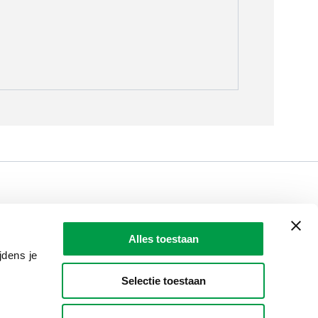
LAIO AWARDS
Contact
Alles toestaan
en, meldingen & fraudebestrijding
jdens je
Selectie toestaan