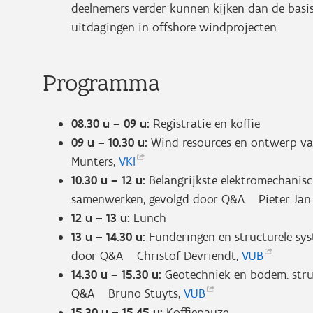
deelnemers verder kunnen kijken dan de basi
uitdagingen in offshore windprojecten.
Programma
08.30 u – 09 u:
Registratie en koffie
09 u – 10.30 u:
Wind resources en ontwerp v
Munters,
VKI
10.30 u – 12 u:
Belangrijkste elektromechanis
samenwerken, gevolgd door Q&A Pieter Jan J
12 u – 13 u:
Lunch
13 u – 14.30 u:
Funderingen en structurele sys
door Q&A Christof Devriendt,
VUB
14.30 u – 15.30 u:
Geotechniek en bodem. stru
Q&A Bruno Stuyts,
VUB
15.30 u – 15.45 u:
Koffiepauze