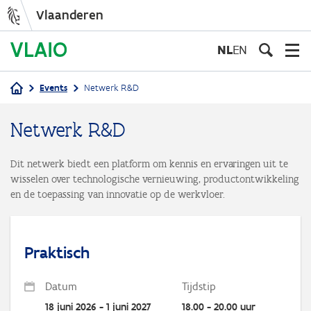
Vlaanderen
Overslaan
en
NL
EN
naar
de
Events
Netwerk R&D
inhoud
Kruimelpad
gaan
Netwerk R&D
Dit netwerk biedt een platform om kennis en ervaringen uit te
wisselen over technologische vernieuwing, productontwikkeling
en de toepassing van innovatie op de werkvloer.
Praktisch
Datum
Tijdstip
18 juni 2026 - 1 juni 2027
18.00 - 20.00 uur