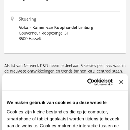
Situering
Voka - Kamer van Koophandel Limburg
Gouverneur Roppesingel 51
3500
Hasselt
Als lid van Netwerk R&D neem je deel aan 5 sessies per jaar, waarin
de nieuwste ontwikkelingen en trends binnen R&D centraal staan.
Denk aan thema’s zoals duurzaamheid, digitalisering, AI, nieuwe
materialen, procesoptimalisatie, allen gelinkt aan R&D en
innovatie.
Tijdens de sessies duik je dieper in actuele uitdagingen en wissel je
We maken gebruik van cookies op deze website
inzichten uit met collega-professionals uit diverse sectoren. Zo blijf
je op de hoogte van relevante innovaties én krijg je inspiratie om
Cookies zijn kleine bestandjes die op je computer,
ze concreet te vertalen naar je eigen organisatie.
smartphone of tablet geplaatst worden tijdens je bezoek
Leden van het Netwerk R&D genieten ook van gratis toegang tot
aan de website. Cookies maken de interactie tussen de