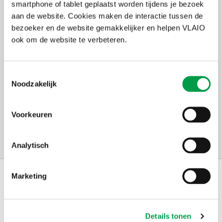
smartphone of tablet geplaatst worden tijdens je bezoek
Systems organiseert infomomenten op verschillende dagen.
aan de website. Cookies maken de interactie tussen de
VLAIO faciliteert een raamovereenkomst voor de aankoop van deze
bezoeker en de website gemakkelijker en helpen VLAIO
digitale tool. We voorzien een eenmalige financiële tussenkomst
ook om de website te verbeteren.
voor steden en gemeenten die ten laatste op 31 december 2026 een
abonnement van minimum vier jaar aankopen.
Toestemmingsselectie
Info over raamovereenkomst
Noodzakelijk
Organisator
Mentoring Systems
Voorkeuren
Thema's
Digitaliseren
Analytisch
Schrijf je in op
Marketing
de nieuwsbrief
Kies welk nieuws je wil
ontvangen in je mailbox
Details tonen