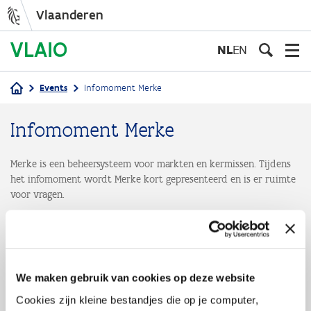
Vlaanderen
Overslaan
en
NL
EN
naar
de
Events
Infomoment Merke
inhoud
Kruimelpad
gaan
Infomoment Merke
Merke is een beheersysteem voor markten en kermissen. Tijdens
het infomoment wordt Merke kort gepresenteerd en is er ruimte
voor vragen.
Dit event is afgelopen
We maken gebruik van cookies op deze website
Ben je benieuwd wat Merke voor jouw gemeente kan betekenen,
Cookies zijn kleine bestandjes die op je computer,
dan is deze online presentatie het geschikte moment. Mentorings