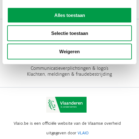
Schrijf je nu in
Alles toestaan
Werken bij VLAIO
Selectie toestaan
Studies
VLAIO-app
VLAIO AWARDS
Weigeren
Contact
Communicatieverplichtingen & logo's
Klachten, meldingen & fraudebestrijding
Vlaio.be is een officiële website van de Vlaamse overheid
uitgegeven door
VLAIO