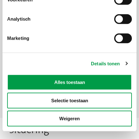
Financiering
Sterk groeien
Innoveren
Analytisch
Digitaliseren
Internationaal
ondernemen
Duurzaam
Marketing
ondernemen
Moeilijkheden
overwinnen
Strategie
Details tonen
Initiatief
Ondernemersforum - het lerend
netwerk voor ambitieuze ondernemers
Alles toestaan
Selectie toestaan
Info en
inschrijvingen
Weigeren
Situering