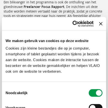
Een blikvanger in het programma is ook de onthulling van het
gloednieuwe
Freelancer Focus Rapport
. De inzichten uit deze
studie worden meteen vertaald naar de praktijk, zodat je concrete
tools en strategieën mee naar huis neemt. Als feestelijke afsluiter
volgt de uitreiking van de titel ‘
Freelancer van het Jaar
’, waarbij
inspirerende verhalen en best practices in de spotlights worden
gezet.
De Freelancer Summit is meer dan een evenement: het is een
We maken gebruik van cookies op deze website
ervaring. Een plek waar je springt, groeit en sterker landt. Durf jij
de sprong te wagen? Dit jaarlijks evenement wordt georganiseerd
Cookies zijn kleine bestandjes die op je computer,
door UNIZO en Nextconomy.
smartphone of tablet geplaatst worden tijdens je bezoek
aan de website. Cookies maken de interactie tussen de
Uiterste
20 oktober 2026
bezoeker en de website gemakkelijker en helpen VLAIO
inschrijvingsdatum
ook om de website te verbeteren.
Deelnameprijs
120 EUR excl. btw voor UNIZO-leden, 140
EUR excl. btw voor niet-leden
Toestemmingsselectie
Organisator
UNIZO i.s.m. Nextconomy
Noodzakelijk
Thema's
Onderneming
starten
Voorkeuren