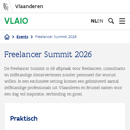
Vlaanderen
Overslaan
en
NL
EN
naar
de
Events
Freelancer Summit 2026
inhoud
Kruimelpad
gaan
Freelancer Summit 2026
De Freelancer Summit is dé afspraak voor freelancers, consultants
en zelfstandige dienstverleners zonder personeel die vooruit
willen. In een exclusieve setting komen een gelimiteerd aantal
zelfstandige professionals uit Vlaanderen en Brussel samen voor
een dag vol inspiratie, verbinding en groei.
Praktisch