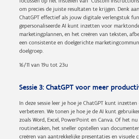
focussen op het instellen van “Custom Instruction
om precies de juiste resultaten te krijgen. Denk aan
ChatGPT effectief als jouw digitale verlengstuk fun
gepersonaliseerde AI kunt inzetten voor marktonde
marketingplannen, en het creëren van teksten, afbee
een consistente en doelgerichte marketingcommunic
doelgroep.
16/11 van 19u tot 23u
Sessie 3: ChatGPT voor meer productiv
In deze sessie leer je hoe je ChatGPT kunt inzetten 
verbeteren. We tonen je hoe je de AI kunt gebruike
zoals Word, Excel, PowerPoint en Canva. Of het n
routinetaken, het sneller opstellen van documenten
creëren van aantrekkelijke presentaties en visuele