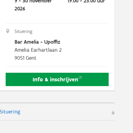
9 - 30 november
19.00 - 23.00 uur
2026
Situering
Bar Amelia - Upoffiz
Amelia Earhartlaan 2
9051
Gent
Info &
inschrijven
Situering