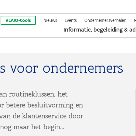
Overslaan
en
VLAIO-tools
Nieuws
Events
Ondernemersverhalen
Informatie, begeleiding & ad
naar
de
inhoud
gaan
ls voor ondernemers
an routineklussen, het
or betere besluitvorming en
 van de klantenservice door
s nog maar het begin…