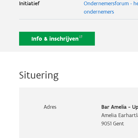
Initiatief
Ondernemersforum - he
ondernemers
Info &
inschrijven
Situering
Adres
Bar Amelia - Up
Amelia Earhartl
9051
Gent