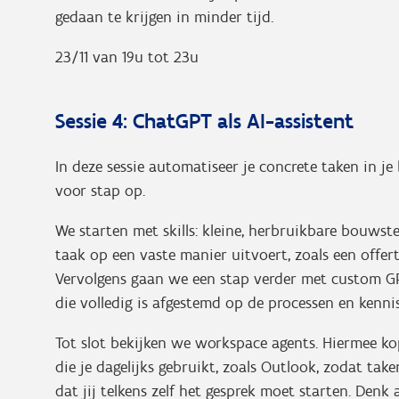
gedaan te krijgen in minder tijd.
23/11 van 19u tot 23u
Sessie 4: ChatGPT als AI-assistent
In deze sessie automatiseer je concrete taken in j
voor stap op.
We starten met skills: kleine, herbruikbare bouws
taak op een vaste manier uitvoert, zoals een offert
Vervolgens gaan we een stap verder met custom GPT
die volledig is afgestemd op de processen en kenni
Tot slot bekijken we workspace agents. Hiermee ko
die je dagelijks gebruikt, zoals Outlook, zodat t
dat jij telkens zelf het gesprek moet starten. Denk