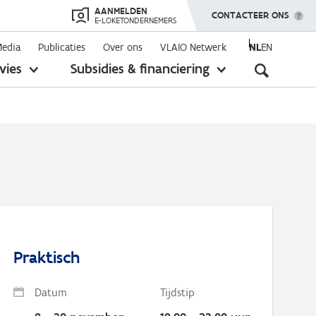
AANMELDEN
TOON MENU
CONTACTEER ONS
E-LOKETONDERNEMERS
Media
Publicaties
Over ons
VLAIO Netwerk
NL
EN
Seconda
vies
Subsidies & financiering
toon
toon
submenu
submenu
navigati
Praktisch
Datum
Tijdstip