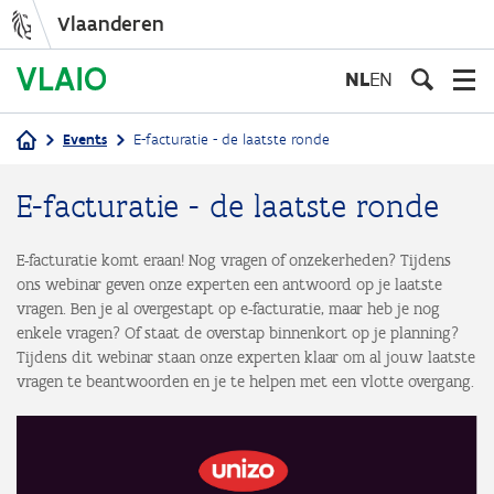
Vlaanderen
Overslaan
en
NL
EN
naar
de
Events
E-facturatie - de laatste ronde
inhoud
Kruimelpad
gaan
E-facturatie - de laatste ronde
E-facturatie komt eraan! Nog vragen of onzekerheden? Tijdens
ons webinar geven onze experten een antwoord op je laatste
vragen. Ben je al overgestapt op e-facturatie, maar heb je nog
enkele vragen? Of staat de overstap binnenkort op je planning?
Tijdens dit webinar staan onze experten klaar om al jouw laatste
vragen te beantwoorden en je te helpen met een vlotte overgang.