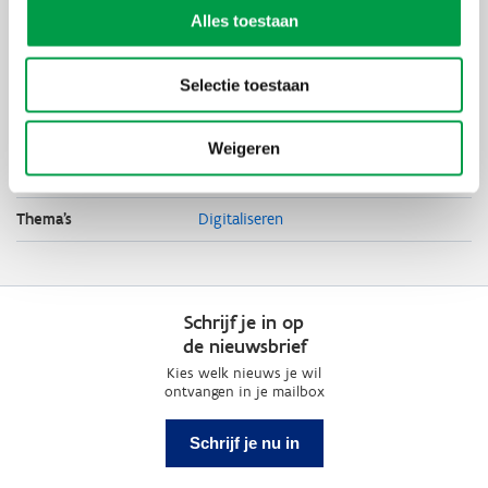
✉️ Bezorg ons je vraag op voorhand zodat wij ze zeker kunnen
Alles toestaan
behandelen!
➡️
info@unizo.be
Selectie toestaan
Uiterste
15 december 2025
inschrijvingsdatum
Weigeren
Organisator
UNIZO
Thema's
Digitaliseren
Schrijf je in op
de nieuwsbrief
Kies welk nieuws je wil
ontvangen in je mailbox
Schrijf je nu in