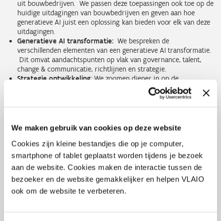
uit bouwbedrijven. We passen deze toepassingen ook toe op de
huidige uitdagingen van bouwbedrijven en geven aan hoe
generatieve AI juist een oplossing kan bieden voor elk van deze
uitdagingen.
Generatieve AI transformatie:
We bespreken de
verschillenden elementen van een generatieve AI transformatie.
Dit omvat aandachtspunten op vlak van governance, talent,
change & communicatie, richtlijnen en strategie.
Strategie ontwikkeling
: We zoomen dieper in op de
verschillende stappen die bouwbedrijven moeten nemen bij het
opmaken van een effectieve generatieve AI-strategie. We
gebruiken hier een 5-stappenplan naar een generatieve AI
strategie en geven mee hoe de deelnemers elk van de 5 stappen
kunnen aanpakken.
We maken gebruik van cookies op deze website
Exploratieworkshop generatieve AI in jouw bouwbedrijf:
We
Cookies zijn kleine bestandjes die op je computer,
verdelen de groep in kleinere groepen en passen de besproken
elementen toe op elk individueel bouwbedrijf. Concreet
smartphone of tablet geplaatst worden tijdens je bezoek
doorlopen we hier de 5 stappen in strategie ontwikkeling aan
aan de website. Cookies maken de interactie tussen de
een versneld tempo. De bedoeling is dat de deelnemers
bezoeker en de website gemakkelijker en helpen VLAIO
enerzijds een duidelijker beeld hebben van de generatieve AI
ook om de website te verbeteren.
mogelijkheden relevant voor hun bedrijf maar anderzijds de
methodologie ook begrijpen om in hun eigen bedrijf met
collega's toe te passen.
Valkuilen, risico's en volgende stappen:
Tot slot bespreken we