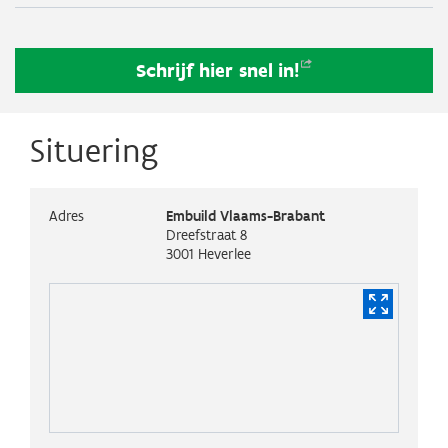
Schrijf hier snel
in!
Situering
Adres
Embuild Vlaams-Brabant
Dreefstraat 8
3001
Heverlee