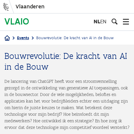
Vlaanderen
Overslaan
en
NL
EN
naar
de
Events
Bouwrevolutie: De kracht van AI in de Bouw
inhoud
Kruimelpad
gaan
Bouwrevolutie: De kracht van AI
in de Bouw
De lancering van ChatGPT heeft voor een stroomversnelling
gezorgd in de ontwikkeling van generatieve AI toepassingen, ook
in de bouwsector. Door de vele mogelijkheden, beloftes en
applicaties kan het voor bedrijfsleiders echter een uitdaging zijn
om hierin de juiste keuzes te maken. Wat betekent deze
technologie voor mijn bedrijf? Hoe beïnvloedt dit mijn
medewerkers? Hoe ontwikkel ik een strategie? En hoe zorg ik
ervoor dat deze technologie mijn competitief voordeel versterkt?