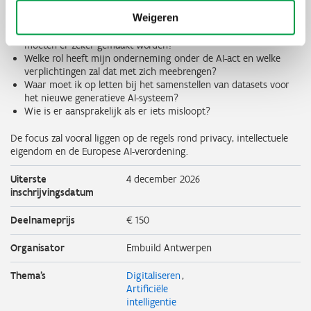
aandachtspunten zijn:
Weigeren
Welk soort contract sluit mijn onderneming en welke afspraken
moeten er zeker gemaakt worden?
Welke rol heeft mijn onderneming onder de AI-act en welke
verplichtingen zal dat met zich meebrengen?
Waar moet ik op letten bij het samenstellen van datasets voor
het nieuwe generatieve AI-systeem?
Wie is er aansprakelijk als er iets misloopt?
De focus zal vooral liggen op de regels rond privacy, intellectuele
eigendom en de Europese AI-verordening.
Uiterste
4 december 2026
inschrijvingsdatum
Deelnameprijs
€ 150
Organisator
Embuild Antwerpen
Thema's
Digitaliseren
Artificiële
intelligentie