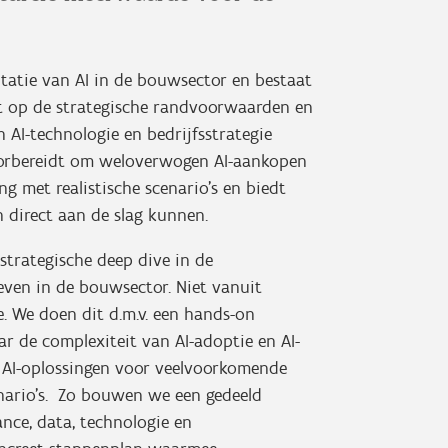
ntatie van AI in de bouwsector en bestaat
ust op de strategische randvoorwaarden en
 AI-technologie en bedrijfsstrategie
oorbereidt om weloverwogen AI-aankopen
g met realistische scenario's en biedt
direct aan de slag kunnen.
strategische deep dive in de
even in de bouwsector. Niet vanuit
e. We doen dit d.m.v. een hands-on
r de complexiteit van AI-adoptie en AI-
 AI-oplossingen voor veelvoorkomende
nario's. Zo bouwen we een gedeeld
ance, data, technologie en