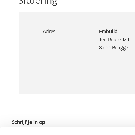
Situering
Adres
Embuild
Ten Briele 12.1
8200
Brugge
Schrijf je in op
de nieuwsbrief