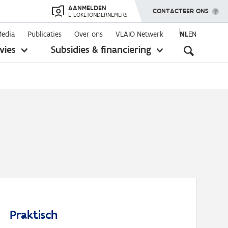
AANMELDEN
TOON MENU
CONTACTEER ONS
E-LOKETONDERNEMERS
Media
Publicaties
Over ons
VLAIO Netwerk
NL
EN
Seconda
vies
Subsidies & financiering
toon
toon
submenu
submenu
navigati
Praktisch