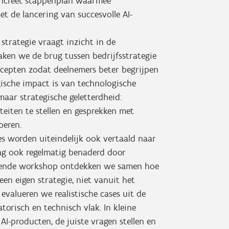
oncreet stappenplan waarmee
 de lancering van succesvolle AI-
I strategie vraagt inzicht in de
ken we de brug tussen bedrijfsstrategie
ncepten zodat deelnemers beter begrijpen
gische impact is van technologische
maar strategische geletterdheid:
teiten te stellen en gesprekken met
oeren.
es worden uiteindelijk ook vertaald naar
g ook regelmatig benaderd door
uitende workshop ontdekken we samen hoe
en eigen strategie, niet vanuit het
valueren we realistische cases uit de
torisch en technisch vlak. In kleine
AI-producten, de juiste vragen stellen en