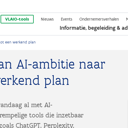
Overslaan
en
VLAIO-tools
Nieuws
Events
Ondernemersverhalen
Informatie, begeleiding & ad
naar
de
 tot een werkend plan
inhoud
gaan
an AI-ambitie naar
werkend plan
andaag al met AI-
empelige tools die inzetbaar
zoals ChatGPT, Perplexity,