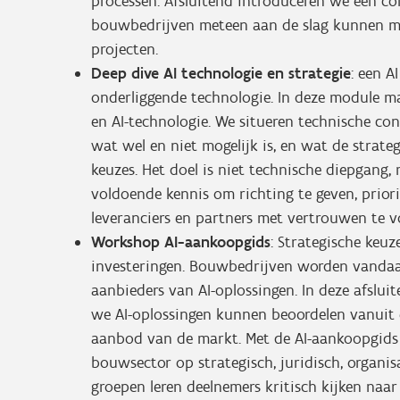
processen. Afsluitend introduceren we een c
bouwbedrijven meteen aan de slag kunnen met
projecten.
Deep dive AI technologie en strategie
: een A
onderliggende technologie. In deze module ma
en AI-technologie. We situeren technische co
wat wel en niet mogelijk is, en wat de strate
keuzes. Het doel is niet technische diepgang, 
voldoende kennis om richting te geven, priori
leveranciers en partners met vertrouwen te v
Workshop AI-aankoopgids
: Strategische keuz
investeringen. Bouwbedrijven worden vandaa
aanbieders van AI-oplossingen. In deze afsl
we AI-oplossingen kunnen beoordelen vanuit e
aanbod van de markt. Met de AI-aankoopgids e
bouwsector op strategisch, juridisch, organisa
groepen leren deelnemers kritisch kijken naar 