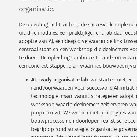
organisatie.
De opleiding richt zich op de succesvolle impleme
uit drie modules: een praktijkgericht lab dat foc
adoptie van AI, een deep dive waarin de link tussen
centraal staat en een workshop die deelnemers v
te doen. De opleiding combineert hands-on ervarin
een concreet stappenplan waarmee bouwbedrijven 
AI-ready organisatie lab
: we starten met een 
randvoorwaarden voor succesvolle AI-initiati
technologie, maar vanuit strategie en adopti
workshop waarin deelnemers zelf ervaren waa
projecten zit. We werken met prototypes van
bouwprocessen en doorlopen realistische sce
begrip op rond strategie, organisatie, govern