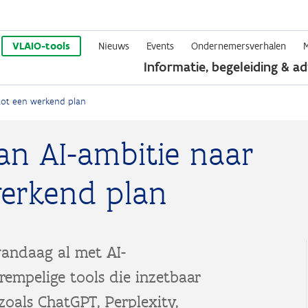
Overslaan
en
VLAIO-tools
Nieuws
Events
Ondernemersverhalen
Informatie, begeleiding & ad
naar
de
 tot een werkend plan
inhoud
gaan
an AI-ambitie naar
werkend plan
andaag al met AI-
empelige tools die inzetbaar
zoals ChatGPT, Perplexity,