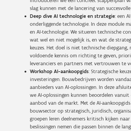
introduceren we een concreet stappenplan 
slag kunnen met de lancering van succesvolle 
Deep dive AI technologie en strategie
: een A
onderliggende technologie. In deze module ma
en AI-technologie. We situeren technische co
wat wel en niet mogelijk is, en wat de strate
keuzes. Het doel is niet technische diepgang, 
voldoende kennis om richting te geven, priori
leveranciers en partners met vertrouwen te v
Workshop AI-aankoopgids
: Strategische keuz
investeringen. Bouwbedrijven worden vandaa
aanbieders van AI-oplossingen. In deze afsl
we AI-oplossingen kunnen beoordelen vanuit e
aanbod van de markt. Met de AI-aankoopgids e
bouwsector op strategisch, juridisch, organis
groepen leren deelnemers kritisch kijken naar 
beslissingen nemen die passen binnen de lan