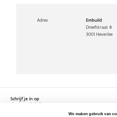
Adres
Embuild
Dreefstraat 8
3001
Heverlee
Schrijf je in op
de nieuwsbrief
Kies welk nieuws je wil
We maken gebruik van co
ontvangen in je mailbox