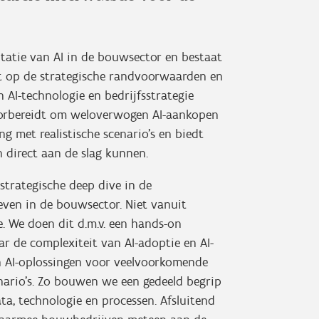
ntatie van AI in de bouwsector en bestaat
ust op de strategische randvoorwaarden en
 AI-technologie en bedrijfsstrategie
oorbereidt om weloverwogen AI-aankopen
g met realistische scenario's en biedt
direct aan de slag kunnen.
strategische deep dive in de
even in de bouwsector. Niet vanuit
e. We doen dit d.m.v. een hands-on
r de complexiteit van AI-adoptie en AI-
n AI-oplossingen voor veelvoorkomende
nario's. Zo bouwen we een gedeeld begrip
ata, technologie en processen. Afsluitend