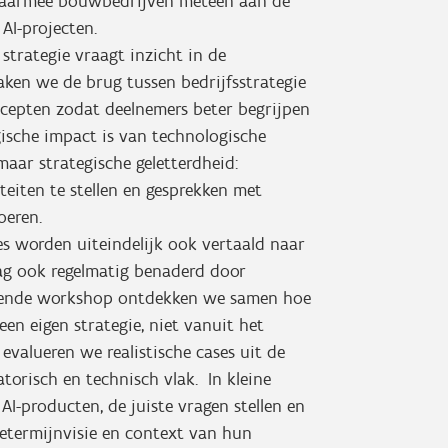
waarmee bouwbedrijven meteen aan de
AI-projecten.
I strategie vraagt inzicht in de
ken we de brug tussen bedrijfsstrategie
ncepten zodat deelnemers beter begrijpen
gische impact is van technologische
maar strategische geletterdheid:
teiten te stellen en gesprekken met
oeren.
es worden uiteindelijk ook vertaald naar
g ook regelmatig benaderd door
uitende workshop ontdekken we samen hoe
en eigen strategie, niet vanuit het
valueren we realistische cases uit de
atorisch en technisch vlak. In kleine
AI-producten, de juiste vragen stellen en
getermijnvisie en context van hun