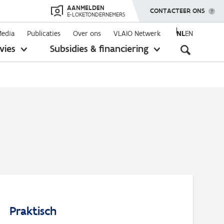
AANMELDEN
TOON MENU
CONTACTEER ONS
E-LOKETONDERNEMERS
Media
Publicaties
Over ons
VLAIO Netwerk
NL
EN
Seconda
vies
Subsidies & financiering
toon
toon
submenu
submenu
navigati
Praktisch