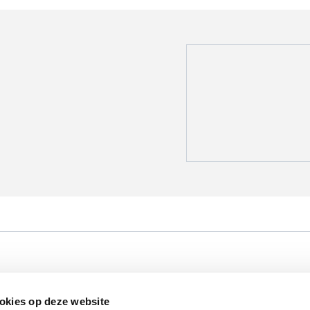
Werken bij VLAIO
Studies
VLAIO-app
V
okies op deze website