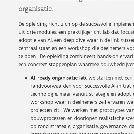
organisatie.
De opleiding richt zich op de succesvolle impleme
uit drie modules: een praktijkgericht lab dat foc
adoptie van AI, een deep dive waarin de link tussen
centraal staat en een workshop die deelnemers v
te doen. De opleiding combineert hands-on ervarin
een concreet stappenplan waarmee bouwbedrijven 
AI-ready organisatie lab
: we starten met een 
randvoorwaarden voor succesvolle AI-initiati
technologie, maar vanuit strategie en adopti
workshop waarin deelnemers zelf ervaren waa
projecten zit. We werken met prototypes va
bouwprocessen en doorlopen realistische sce
op rond strategie, organisatie, governance, d