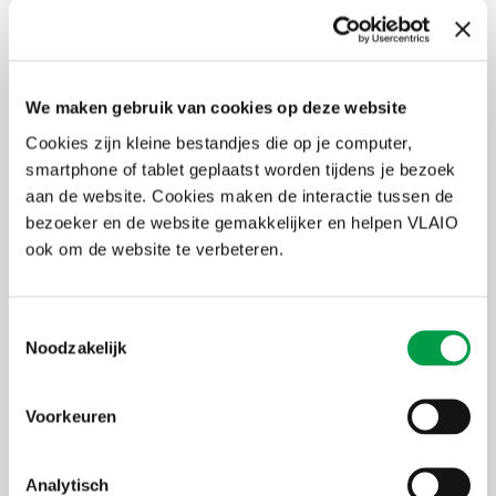
Voornaam
Organisatie
We maken gebruik van cookies op deze website
Cookies zijn kleine bestandjes die op je computer,
E-mailadres
smartphone of tablet geplaatst worden tijdens je bezoek
aan de website. Cookies maken de interactie tussen de
bezoeker en de website gemakkelijker en helpen VLAIO
Ik neem deel aan de online infosessie op
ook om de website te verbeteren.
maandag 17 november 2025 om 10 uur
Ja
Toestemmingsselectie
Neen
Noodzakelijk
Ik neem deel aan de infosessie op vrijdag 21
november 2025 om 10 uur te Brussel
Voorkeuren
Ja
Neen
Analytisch