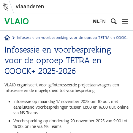
Vlaanderen
Overslaan
en
NL
EN
naar
de
Infosessie en voorbespreking voor de oproep TETRA en COOCK+ 2025-2026
inhoud
Kruimelpad
Infosessie en voorbespreking
gaan
voor de oproep TETRA en
COOCK+ 2025-2026
VLAIO organiseert voor geïnteresseerde projectaanvragers een
infosessie en de mogelijkheid tot voorbespreking.
Infosessie op maandag 17 november 2025 om 10 uur, met
aansluitend voorbesprekingen tussen 13:00 en 16.00 uur, online
via MS Teams
Voorbespreking op donderdag 20 november 2025 van 9:00 tot
16:00, online via MS Teams