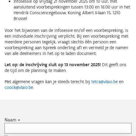
Infosessie op vrijdag 21 november 2025 om 10 uur, met
aansluitend voorbesprekingen tussen 13:00 en 16:00 uur in het
Hendrik Consciencegebouw, Koning Albert II-laan 15, 1210
Brussel
Voor het bijwonen van de infosessie en/of een voorbespreking, is
een individuele inschrijving verplicht. Bij een voorbespreking met
meerdere personen tegelijk, vraagt slechts één persoon een
voorbespreking aan (spreek onderling af) en vermeld je de namen
van alle deelnemers in het op te laden document.
Let op: de inschrijving sluit op 13 november 2025!
Dit geeft ons
de tijd om de planning te maken.
Met algemene vragen kan je steeds terecht bij
tetra@vlaio.be
en
coock@vlaio.be
.
Persoonsgegevens
Naam