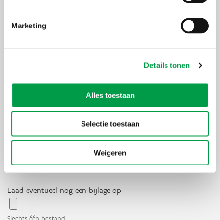
Ik wens een voorbespreking
Gelieve alle voor jouw mogelijke tijdssloten aan te geven!
Marketing
aansluitend op de infosessie op maandag 17
november 2025 (online via MS Teams)
op donderdag 20 november 2025, online via MS
Details tonen
Teams (9 tot 16 uur)
op vrijdag 21 november 2025 (13 tot 16 uur) te
Brussel
Alles toestaan
Verplicht op te laden document bij een voorbespreking
Selectie toestaan
Slechts één bestand.
5 MB limiet.
Toegestane types: pdf, doc, docx.
Weigeren
Gelieve via de knop hierboven een document op te laden met als
inhoud:
Laad eventueel nog een bijlage op
Slechts één bestand.