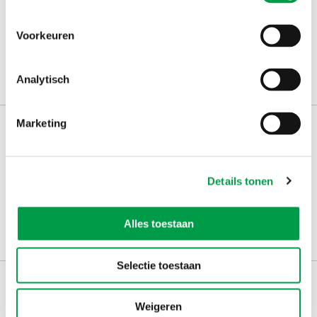
de nieuwsbrief
Kies welk nieuws je wil
Voorkeuren
ontvangen in je mailbox
Schrijf je nu in
Analytisch
Marketing
Werken bij VLAIO
Studies
VLAIO-app
VLAIO AWARDS
Contact
Details tonen
Communicatieverplichtingen & logo's
Alles toestaan
Klachten, meldingen & fraudebestrijding
Selectie toestaan
Weigeren