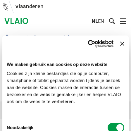
Vlaanderen
Overslaan
en
NL
EN
naar
de
Digitale infosessie oproep defensie 2025
inhoud
Kruimelpad
Digitale infosessie oproep
gaan
defensie 2025
Info:
Sorry... Dit formulier is gesloten
We maken gebruik van cookies op deze website
Informatief
voor nieuwe inzendingen.
Op 17 juni 2025 organiseert VLAIO een digitale infosessie.
Cookies zijn kleine bestandjes die op je computer,
bericht
Inschrijven kan tot 16 juni 2025, 12 uur 's
middags via dit
smartphone of tablet geplaatst worden tijdens je bezoek
formulier. Je ontvangt dan ook een e-mail met de link naar de
aan de website. Cookies maken de interactie tussen de
infosessie.
bezoeker en de website gemakkelijker en helpen VLAIO
ook om de website te verbeteren.
Toestemmingsselectie
Noodzakelijk
Schrijf je in op