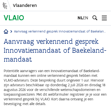
Vlaanderen
Overslaan
en
NL
EN
naar
de
Aanvraag verkennend gesprek Innovatiemandaat of Baekeland-mandaat
inhoud
Kruimelpad
Aanvraag verkennend gesprek
gaan
Innovatiemandaat of Baekeland-
mandaat
Potentiële aanvragers van een Innovatiemandaat of Baekeland-
mandaat kunnen een online verkennend gesprek hebben met
VLAIO-adviseurs. Deze bespreking duurt ongeveer 1 uur. Hiervoor
zijn adviseurs beschikbaar op donderdag 2 juli 2026 en dinsdag 18
augustus 2026 voor de verschillende wetenschapsdomeinen en
toepassingssectoren. Met dit webformulier registreer je je voor een
verkennend gesprek bij VLAIO. Kort daarna ontvang je een
bevestiging met alle details.