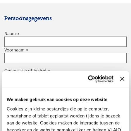
Persoonsgegevens
Naam
Naam
Voornaam
Organisatie of bedrijf
E-mail-adres
We maken gebruik van cookies op deze website
Cookies zijn kleine bestandjes die op je computer,
smartphone of tablet geplaatst worden tijdens je bezoek
Inschrijven voor een verkennend gesprek
aan de website. Cookies maken de interactie tussen de
Voor welk mandaat wil je een aanvraag indienen?
bezoeker en de website gemakkelijker en helpen VLAIO