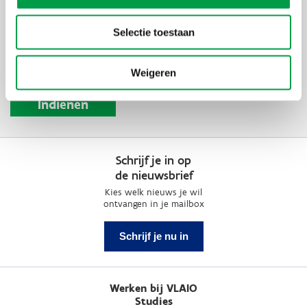
Slechts één bestand.
10 MB limiet.
Toegestane types: txt, rtf, pdf, doc, docx, odt, ppt, pptx, odp, xls,
Selectie toestaan
xlsx, ods.
Weigeren
Schrijf je in op
de nieuwsbrief
Kies welk nieuws je wil
ontvangen in je mailbox
Schrijf je nu in
Werken bij VLAIO
Studies