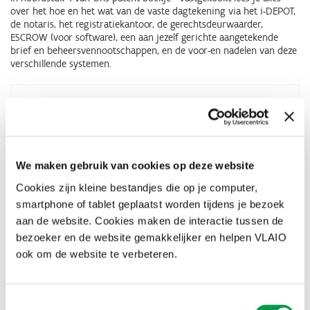
over het hoe en het wat van de vaste dagtekening via het i-DEPOT,
de notaris, het registratiekantoor, de gerechtsdeurwaarder,
ESCROW (voor software), een aan jezelf gerichte aangetekende
brief en beheersvennootschappen, en de voor-en nadelen van deze
verschillende systemen.
Ons patent boekje - hoofdstuk 4
jul 2023
Hoe leg je het bestaan zelf van je eigen idee,
ontwerp of uitvinding enz. of die van je werknemers of
partners vast en bij wie kan je terecht?
We maken gebruik van cookies op deze website
Cookies zijn kleine bestandjes die op je computer,
Ondernemen doe je vaak niet alleen. Om tot een geslaagd resultaat
smartphone of tablet geplaatst worden tijdens je bezoek
te komen werk je als kmo intensief samen met partners,
aan de website. Cookies maken de interactie tussen de
leveranciers, onderzoeksorganisaties, .... Maar hoe zit het in zulke
bezoeker en de website gemakkelijker en helpen VLAIO
samenwerkingsverbanden precies met de intellectuele eigendom?
Wat kan je doen? Waar moet je op letten? Hoe stel je een goede
ook om de website te verbeteren.
samenwerkingsovereenkomst op en wat is er bijzonder aan de
samenwerkingsafspraken tussen ondernemingen en publiek
gefinancierde onderzoeksorganisaties?
Toestemmingsselectie