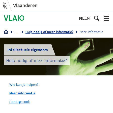
Vlaanderen
Overslaan
en
NL
EN
naar
de
...
Hulp nodig of meer informatie?
Meer informatie
inhoud
Kruimelpad
gaan
Intellectuele eigendom
Hulp nodig of meer informatie?
Wie kan je helpen?
Meer informatie
Handige tools