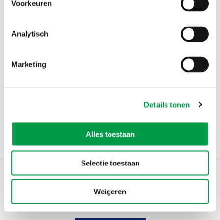
Voorkeuren
Analytisch
Marketing
Details tonen
Alles toestaan
Selectie toestaan
Schrijf je in op
de nieuwsbrief
Weigeren
Kies welk nieuws je wil
ontvangen in je mailbox