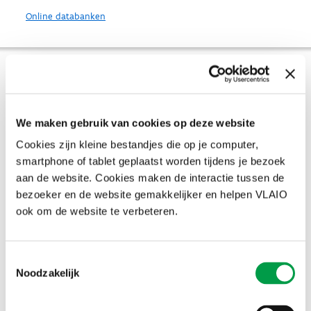
Online databanken
Uitbreiding van bestaande IE-rechten
Heb je al een IE-recht en denk je eraan om uit te breiden naar
nieuwe geografische markten? Dan kan het nodig zijn om je
We maken gebruik van cookies op deze website
bestaande rechten uit te breiden.
Cookies zijn kleine bestandjes die op je computer,
De eerste stap is nagaan of dat nog kan. Een octrooi kan je
smartphone of tablet geplaatst worden tijdens je bezoek
bijvoorbeeld enkel uitbreiden naar andere landen als je aanvraag
aan de website. Cookies maken de interactie tussen de
maximaal één jaar geleden gebeurde. Een merkbescherming kan je
bezoeker en de website gemakkelijker en helpen VLAIO
altijd uitbreiden, als je merk voldoet aan de voorwaarden en nog
vrij is in de landen waarnaar je je bescherming wil uitbreiden.
ook om de website te verbeteren.
Heeft deze informatie je geholpen?
Toestemmingsselectie
Ja
Noodzakelijk
Nee