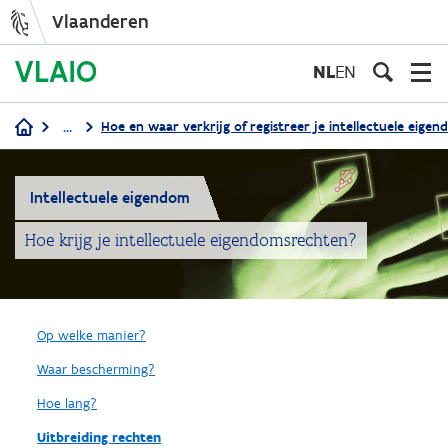
Vlaanderen
Overslaan
en
NL
EN
naar
de
...
Hoe en waar verkrijg of registreer je intellectuele eige
inhoud
Kruimelpad
gaan
Intellectuele eigendom
Hoe krijg je intellectuele eigendomsrechten?
Op welke manier?
Waar bescherming?
Hoe lang?
Uitbreiding rechten