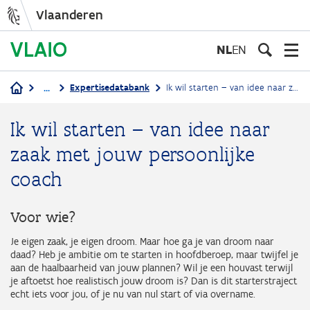
Vlaanderen
Overslaan
en
NL
EN
naar
de
...
Expertisedatabank
Ik wil starten – van idee naar zaak met jouw persoonlijke coach
inhoud
Kruimelpad
gaan
Ik wil starten – van idee naar
zaak met jouw persoonlijke
coach
Voor wie?
Je eigen zaak, je eigen droom. Maar hoe ga je van droom naar
daad? Heb je ambitie om te starten in hoofdberoep, maar twijfel je
aan de haalbaarheid van jouw plannen? Wil je een houvast terwijl
je aftoetst hoe realistisch jouw droom is? Dan is dit starterstraject
echt iets voor jou, of je nu van nul start of via overname.