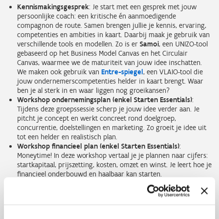
Kennismakingsgesprek
: Je start met een gesprek met jouw
persoonlijke coach: een kritische én aanmoedigende
compagnon de route. Samen brengen jullie je kennis, ervaring,
competenties en ambities in kaart. Daarbij maak je gebruik van
verschillende tools en modellen. Zo is er
Samoi
, een UNIZO-tool
gebaseerd op het Business Model Canvas en het Circulair
Canvas, waarmee we de maturiteit van jouw idee inschatten.
We maken ook gebruik van
Entre-spiegel
, een VLAIO-tool die
jouw ondernemerscompetenties helder in kaart brengt. Waar
ben je al sterk in en waar liggen nog groeikansen?
Workshop ondernemingsplan (enkel Starten Essentials)
:
Tijdens deze groepssessie scherp je jouw idee verder aan. Je
pitcht je concept en werkt concreet rond doelgroep,
concurrentie, doelstellingen en marketing. Zo groeit je idee uit
tot een helder en realistisch plan.
Workshop financieel plan (enkel Starten Essentials)
:
Moneytime! In deze workshop vertaal je je plannen naar cijfers:
startkapitaal, prijszetting, kosten, omzet en winst. Je leert hoe je
financieel onderbouwd en haalbaar kan starten.
Check-in gesprek
: Tussen of na de workshops volgt een extra
moment met je coach. Samen evalueer je waar je staat: Wat
loopt goed, waar bots je tegenaan en welke blinde vlekken
moeten nog aangepakt worden?