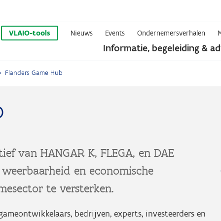
Overslaan
en
VLAIO-tools
Nieuws
Events
Ondernemersverhalen
Informatie, begeleiding & ad
naar
de
Flanders Game Hub
inhoud
gaan
b
atief van HANGAR K, FLEGA, en DAE
he weerbaarheid en economische
esector te versterken.
gameontwikkelaars, bedrijven, experts, investeerders en