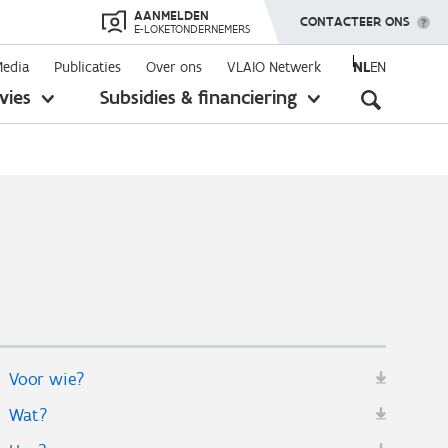
AANMELDEN
TOON MENU
CONTACTEER ONS
E-LOKETONDERNEMERS
Media
Publicaties
Over ons
VLAIO Netwerk
NL
EN
Seconda
vies
Subsidies & financiering
toon
toon
submenu
submenu
navigati
Voor wie?
Wat?