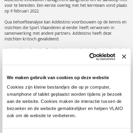
voor te bereiden. Een eerste overleg met het kernteam vond plaats
op 9 februari 2022.
Qua behoefteanalyse kan Addestino voortbouwen op de kennis en
inzichten die Sport Vlaanderen al eerder heeft verworven in
samenwerking met andere partners. Addestino heeft deze
inzichten kritisch gevalideerd.
Qua marktanalyse, heeft Addestino eerst het huidige marktaanbod
in kaart gebracht. Vervolgens vond op 2 juni 2022 de
marktconsultatie plaats. Die was gericht op potentiële
ontwikkelaars en beheerders van het platform.
We maken gebruik van cookies op deze website
Het eindverslag van het volledige voortraject dat de verworven
inzichten bundelt (behoefte- en marktanalyse, inclusief publieke
Cookies zijn kleine bestandjes die op je computer,
marktconsultatie) kan je terugvinden bij documenten. Het is
smartphone of tablet geplaatst worden tijdens je bezoek
geschreven in het Nederlands maar bevat ook een Engelstalige
samenvatting.
aan de website. Cookies maken de interactie tussen de
bezoeker en de website gemakkelijker en helpen VLAIO
Aansluitend op de publieke marktconsultatie heeft Sport
ook om de website te verbeteren.
Vlaanderen in de loop van juni/juli 2022 geïnteresseerde bedrijven
de gelegenheid geboden tot een confidentieel 1-op-1 overleg om
enkele zaken meer in detail te bespreken. De volgende bedrijven