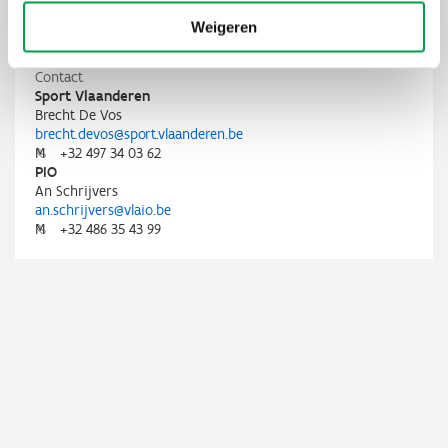
Domeinen
Sport
Weigeren
Status
Aanbesteding
Contact
Sport Vlaanderen
Brecht De Vos
brecht.devos@sport.vlaanderen.be
M
+32 497 34 03 62
PIO
An Schrijvers
an.schrijvers@vlaio.be
M
+32 486 35 43 99