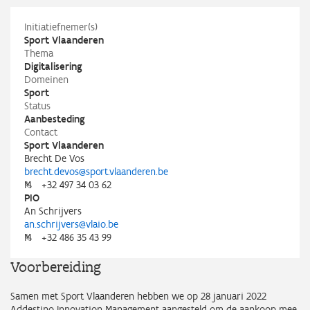
Initiatiefnemer(s)
Sport Vlaanderen
Thema
Digitalisering
Domeinen
Sport
Status
Aanbesteding
Contact
Sport Vlaanderen
Brecht De Vos
brecht.devos@sport.vlaanderen.be
M
+32 497 34 03 62
PIO
An Schrijvers
an.schrijvers@vlaio.be
M
+32 486 35 43 99
Voorbereiding
Samen met Sport Vlaanderen hebben we op 28 januari 2022
Addestino Innovation Management aangesteld om de aankoop mee