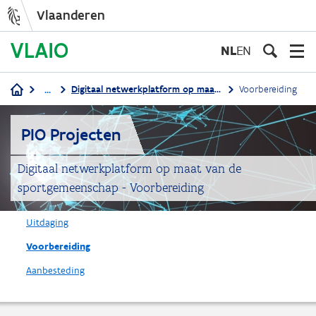
Vlaanderen
Overslaan
en
NL
EN
naar
de
...
Digitaal netwerkplatform op maat van de sportgemeenschap
Voorbereiding
inhoud
Kruimelpad
gaan
PIO Projecten
Digitaal netwerkplatform op maat van de
sportgemeenschap - Voorbereiding
Uitdaging
Voorbereiding
Aanbesteding