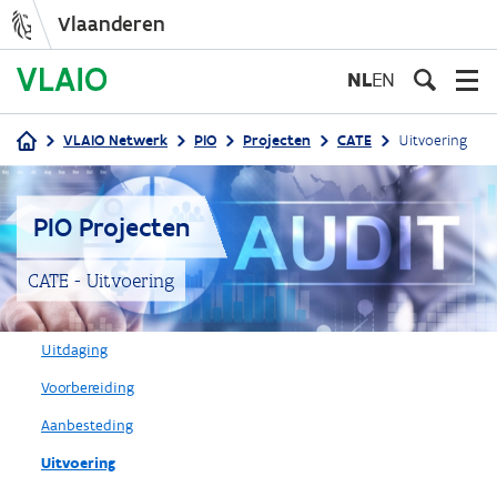
Vlaanderen
Overslaan
en
NL
EN
naar
de
VLAIO Netwerk
PIO
Projecten
CATE
Uitvoering
inhoud
Kruimelpad
gaan
PIO Projecten
CATE - Uitvoering
Uitdaging
Voorbereiding
Aanbesteding
Uitvoering