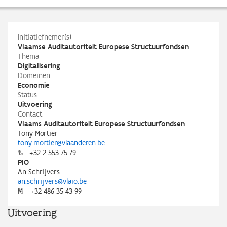
Initiatiefnemer(s)
Vlaamse Auditautoriteit Europese Structuurfondsen
Thema
Digitalisering
Domeinen
Economie
Status
Uitvoering
Contact
Vlaams Auditautoriteit Europese Structuurfondsen
Tony Mortier
tony.mortier@vlaanderen.be
T
+32 2 553 75 79
PIO
An Schrijvers
an.schrijvers@vlaio.be
M
+32 486 35 43 99
Uitvoering