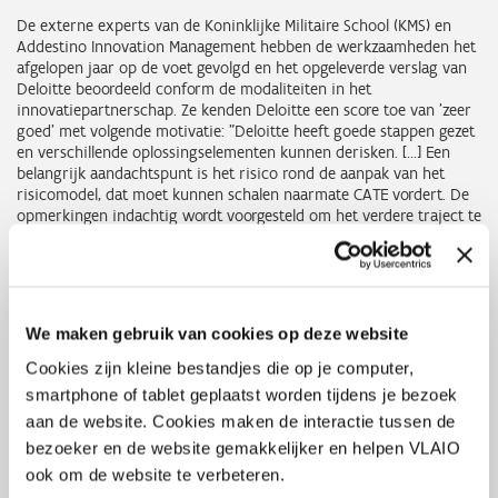
De externe experts van de Koninklijke Militaire School (KMS) en
Addestino Innovation Management hebben de werkzaamheden het
afgelopen jaar op de voet gevolgd en het opgeleverde verslag van
Deloitte beoordeeld conform de modaliteiten in het
innovatiepartnerschap. Ze kenden Deloitte een score toe van 'zeer
goed' met volgende motivatie: "Deloitte heeft goede stappen gezet
en verschillende oplossingselementen kunnen derisken. [...] Een
belangrijk aandachtspunt is het risico rond de aanpak van het
risicomodel, dat moet kunnen schalen naarmate CATE vordert. De
opmerkingen indachtig wordt voorgesteld om het verdere traject te
gunnen aan Deloitte, waarbij de conceptuele uitwerking van het
risicomodel nauw wordt opgevolgd.”
KMS en Addestino zullen hiertoe een kader voor het risicomodel
opstellen dat gehanteerd zal worden om de volgende fase, met
We maken gebruik van cookies op deze website
name Fase 1, in de juiste richting te sturen.
Cookies zijn kleine bestandjes die op je computer,
Fase 1: uitwerken van het risicomodel,
smartphone of tablet geplaatst worden tijdens je bezoek
aangevuld met dataverzameling en
aan de website. Cookies maken de interactie tussen de
gestructureerde informatie-extractie
bezoeker en de website gemakkelijker en helpen VLAIO
ook om de website te verbeteren.
Deloitte is, aansluitend aan de werkzaamheden in Fase 0, in maart