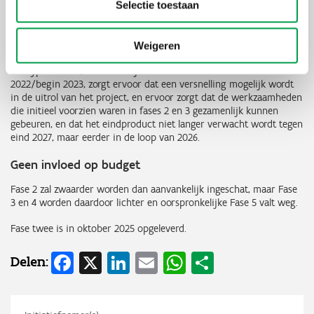
die functionaliteiten die het meeste meerwaarde bieden voor
Selectie toestaan
de eindgebruikers.
Reden voor de versnelling?
Weigeren
De hype rond AI, ontstaan bij het uitkomen van Chat-GPT 3 einde
2022/begin 2023, zorgt ervoor dat een versnelling mogelijk wordt
in de uitrol van het project, en ervoor zorgt dat de werkzaamheden
die initieel voorzien waren in fases 2 en 3 gezamenlijk kunnen
gebeuren, en dat het eindproduct niet langer verwacht wordt tegen
eind 2027, maar eerder in de loop van 2026.
Geen invloed op budget
Fase 2 zal zwaarder worden dan aanvankelijk ingeschat, maar Fase
3 en 4 worden daardoor lichter en oorspronkelijke Fase 5 valt weg.
Fase twee is in oktober 2025 opgeleverd.
Facebook
X
LinkedIn
Email
WhatsApp
Share
Delen: