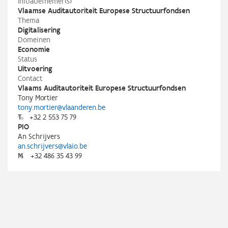
Initiatiefnemer(s)
Vlaamse Auditautoriteit Europese Structuurfondsen
Thema
Digitalisering
Domeinen
Economie
Status
Uitvoering
Contact
Vlaams Auditautoriteit Europese Structuurfondsen
Tony Mortier
tony.mortier@vlaanderen.be
T
+32 2 553 75 79
PIO
An Schrijvers
an.schrijvers@vlaio.be
M
+32 486 35 43 99