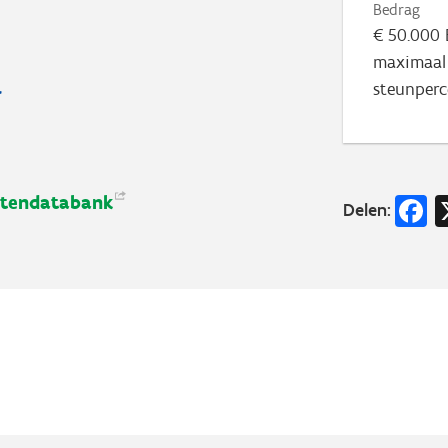
Bedrag
€ 50.000 
maximaal 
steunper
F
ctendatabank
Delen: