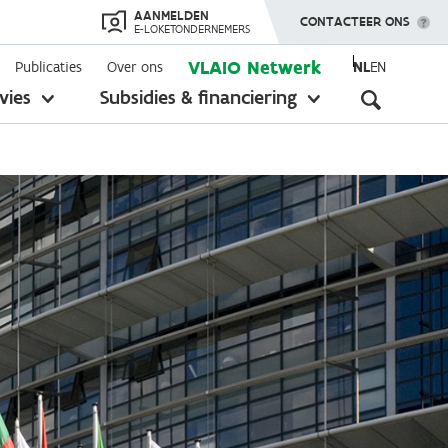
AANMELDEN
TOON MENU
CONTACTEER ONS
E-LOKETONDERNEMERS
VLAIO Netwerk
Publicaties
Over ons
NL
EN
Seconda
vies
Subsidies & financiering
toon
toon
submenu
submenu
navigati