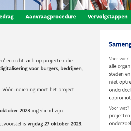
edrag
Aanvraagprocedure
Vervolgstappen
Sameng
Voor wie?
n’ en richt zich op projecten die
alle organ
igitalisering voor burgers, bedrijven,
steden en
niet optr
. Vóór indiening moet het project
onderdeel
copromoto
Voor wat?
3 oktober 2023
ingediend zijn.
projecten 
onderzoek
ctvoorstel is
vrijdag 27 oktober 2023
.