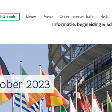
Overslaan
en
AIO-tools
Nieuws
Events
Ondernemersverhalen
Media
Informatie, begeleiding & ad
naar
de
inhoud
gaan
ktober 2023