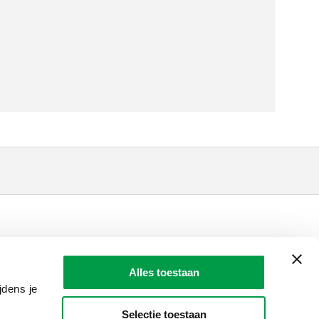
LAIO AWARDS
Contact
Alles toestaan
en, meldingen & fraudebestrijding
jdens je
Selectie toestaan