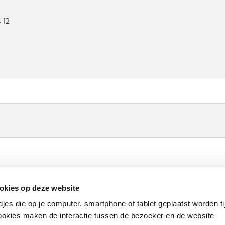
 12
Werken bij VLAIO
Studies
VLAIO-app
V
okies op deze website
Communicatieverplichtingen & logo's
Klacht
djes die op je computer, smartphone of tablet geplaatst worden ti
okies maken de interactie tussen de bezoeker en de website