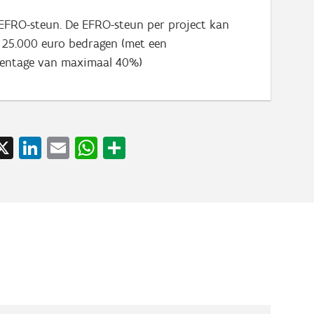
EFRO-steun. De EFRO-steun per project kan
25.000 euro bedragen (met een
centage van maximaal 40%)
acebook
X
LinkedIn
Email
WhatsApp
Share