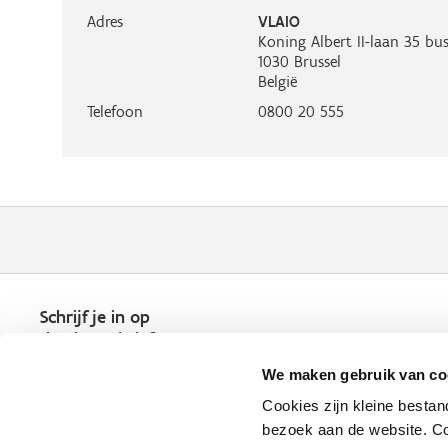
Adres
VLAIO
Koning Albert II-laan 35 bus
1030
Brussel
België
Telefoon
0800 20 555
Schrijf je in op
de nieuwsbrief
Kies welk nieuws je wil
We maken gebruik van co
ontvangen in je mailbox
Cookies zijn kleine bestan
Schrijf je nu in
bezoek aan de website. Co