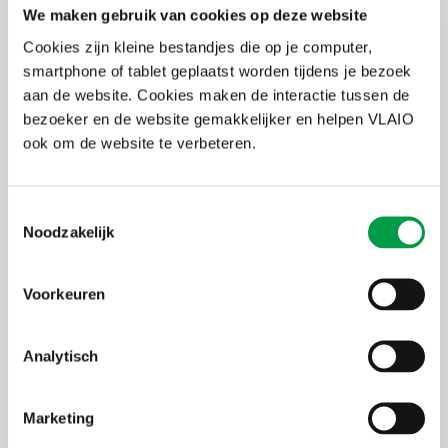
We maken gebruik van cookies op deze website
De vergroeningsscan heeft zowel een technologisch als financieel
adviesluik. Samen met een dienstverlener bekijk je op technisch
Cookies zijn kleine bestandjes die op je computer,
vlak hoe je je energieverbruik groener kan maken. Een traject
smartphone of tablet geplaatst worden tijdens je bezoek
bestaat uit begeleiding bij de implementatie van marktklare
aan de website. Cookies maken de interactie tussen de
technologische mogelijkheden en het scherp stellen van de
business case. De uitvoeringstermijn van een traject wordt
bezoeker en de website gemakkelijker en helpen VLAIO
ingeschat op maximum drie maanden.
ook om de website te verbeteren.
Wie zijn de dienstverleners?
Toestemmingsselectie
Noodzakelijk
Arcadis Belgium
Denercon
E-Luse
Voorkeuren
Enersangi
ENCON
Equans
Exergie
Analytisch
INGENIUM NV
Mantis Consulting
PowerPulse en Kelvin Solutions
Marketing
Sweco Belgium nv
Witteveen+Bos Belgium N.V.