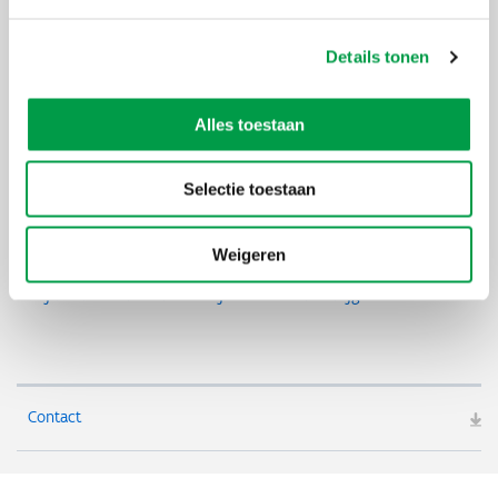
Details tonen
Waarom subsidieert Vlaanderen dit?
De Vlaamse Regering zet sterk in op een lager en duurzamer
Alles toestaan
energieverbruik van Vlaamse bedrijven. Vlaanderen streeft in haar
Vlaams Energie- en Klimaatplan 2021-2030 de doelstelling na om
tegen 2030 zijn broeikasgasemissies in de ESR-sectoren te
Selectie toestaan
reduceren met 40% ten opzichte van 2005.
Ondernemingen kunnen begeleiding en investeringssteun krijgen
om hun productieprocessen minder afhankelijk te maken van
Weigeren
fossiele brandstoffen en dus klimaatvriendelijker én goedkoper.
Bekijk zeker ook welke steun je hiervoor kan krijgen
.
Contact