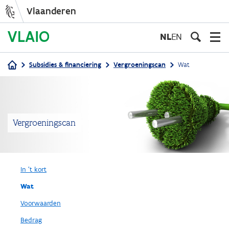
Vlaanderen
Overslaan
en
NL
EN
naar
de
Subsidies & financiering
Vergroeningscan
Wat
inhoud
Kruimelpad
gaan
Vergroeningscan
In 't kort
Wat
Voorwaarden
Bedrag