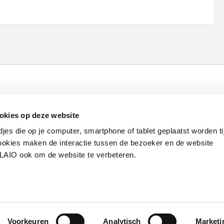
Werken bij VLAIO
Studies
VLAIO-app
V
okies op deze website
Communicatieverplichtingen & logo's
Klacht
djes die op je computer, smartphone of tablet geplaatst worden ti
okies maken de interactie tussen de bezoeker en de website
VLAIO ook om de website te verbeteren.
van de Vlaamse overheid
S
Voorkeuren
Analytisch
Marketi