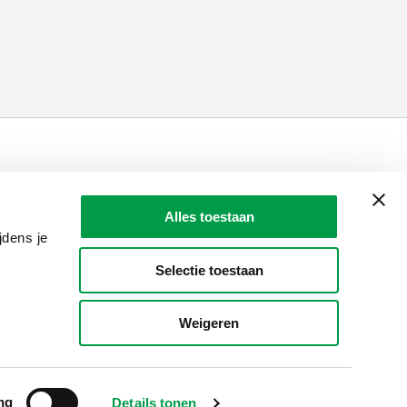
LAIO AWARDS
Contact
Alles toestaan
en, meldingen & fraudebestrijding
jdens je
Selectie toestaan
Weigeren
ng
Details tonen