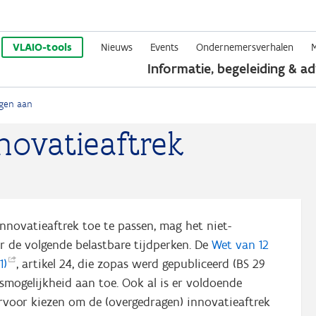
Overslaan
en
VLAIO-tools
Nieuws
Events
Ondernemersverhalen
Informatie, begeleiding & ad
naar
de
ngen aan
inhoud
novatieaftrek
gaan
nnovatieaftrek toe te passen, mag het niet-
 de volgende belastbare tijdperken. De
Wet van 12
1)
, artikel 24, die zopas werd gepubliceerd (BS 29
smogelijkheid aan toe. Ook al is er voldoende
rvoor kiezen om de (overgedragen) innovatieaftrek