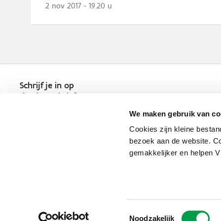
2 nov 2017 - 19.20 u
Schrijf je in op
de nieuwsbrief
Kies welk nieuws je wil
We maken gebruik van co
ontvangen in je mailbox
Cookies zijn kleine bestan
Schrijf je nu in
bezoek aan de website. Co
gemakkelijker en helpen 
Vlaio.be is een officiële website 
uitgegeven door
VLAIO
Toestemmingsselectie
PRIVACYBELEID
Noodzakelijk
TOEGANKELIJKHEID
COOKIE