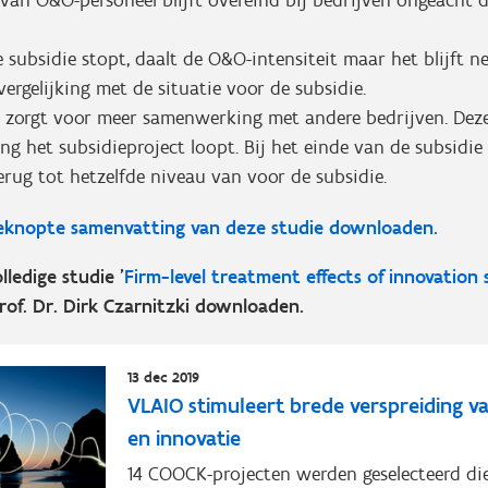
 van O&O-personeel blijft overeind bij bedrijven ongeacht 
.
subsidie stopt, daalt de O&O-intensiteit maar het blijft ne
 vergelijking met de situatie voor de subsidie.
e zorgt voor meer samenwerking met andere bedrijven. Dez
ng het subsidieproject loopt. Bij het einde van de subsidie
erug tot hetzelfde niveau van voor de subsidie.
beknopte samenvatting van deze studie downloaden.
lledige studie '
Firm-level treatment effects of innovation 
Prof. Dr. Dirk Czarnitzki downloaden.
13 dec 2019
VLAIO stimuleert brede verspreiding va
en innovatie
14 COOCK-projecten werden geselecteerd di