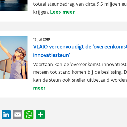
totaal steunbedrag van circa 9.5 miljoen eu
Lees meer
krijgen.
15 jul 2019
VLAIO vereenvoudigt de 'overeenkoms
innovatiesteun'
Voortaan kan de 'overeenkomst innovatiest
meteen tot stand komen bij de beslissing. 
kan de steun ook sneller uitbetaald worden
meer
cebook
X
LinkedIn
Email
WhatsApp
Share