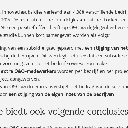
t innovatiesubsidies verleend aan 4.388 verschillende bedr
2016. De resultaten tonen duidelijk aan dat het toekennen
LAIO een positief effect heeft op O&O-werkgelegenheid en 
e studie kunnen kort samengevat worden als volgt:
ing van een subsidie gaat gepaard met een
stijging van he
rs
bij de bedrijven. Dit weerlegt het idee dat een subsidie
 voor uitgaven die het bedrijf sowieso zou maken.
 extra O&O-medewerkers
worden per bedrijf en per proje
oject aangeworven.
g van O&O-werknemers overstijgt het bedrag van de subsidie
voor
een stijging van de eigen inzet van de bedrijven
.
e biedt ook volgende conclusies