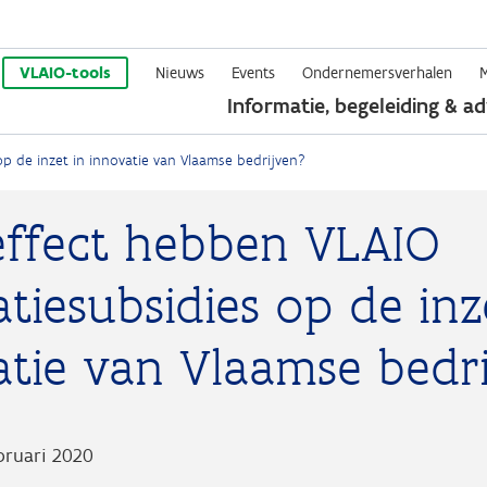
Overslaan
en
VLAIO-tools
Nieuws
Events
Ondernemersverhalen
Informatie, begeleiding & ad
naar
de
p de inzet in innovatie van Vlaamse bedrijven?
inhoud
gaan
effect hebben VLAIO
tiesubsidies op de inz
atie van Vlaamse bedr
ebruari 2020