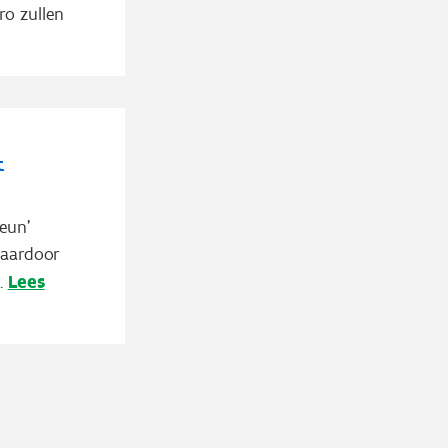
ro zullen
t
eun'
Daardoor
Lees
.