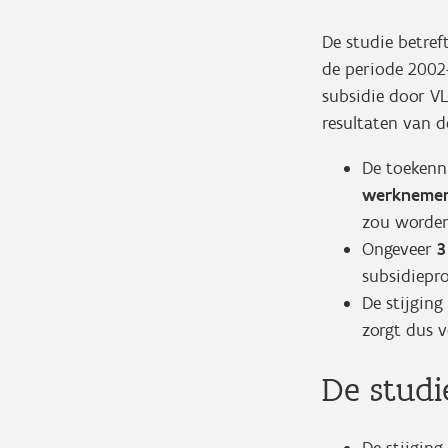
De studie betref
de periode 2002-
subsidie door V
resultaten van d
De toekenn
werkneme
zou worden
Ongeveer
3
subsidiepr
De stijgin
zorgt dus 
De studi