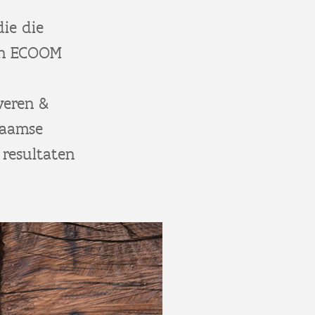
ie die
van ECOOM
veren &
laamse
 resultaten