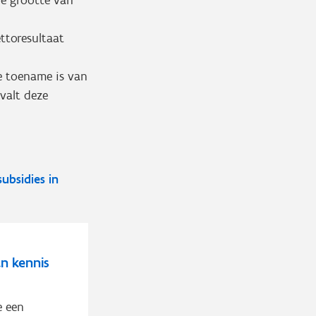
de grootte van
ttoresultaat
e toename is van
 valt deze
subsidies in
n kennis
e een