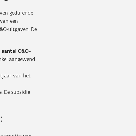
ijven gedurende
 van een
O&O-uitgaven. De
t aantal O&O-
 enkel aangewend
ctjaar van het
. De subsidie
: