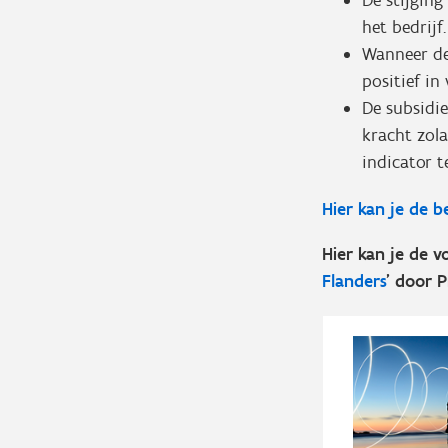
De stijging
het bedrijf
Wanneer de 
positief in
De subsidi
kracht zola
indicator t
Hier kan je de 
Hier kan je de vo
Flanders
' door 