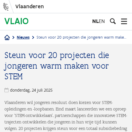
Vlaanderen
Overslaan
en
NL
EN
naar
de
Nieuws
Steun voor 20 projecten die jongeren warm maken voor STEM
inhoud
Kruimelpad
gaan
Steun voor 20 projecten die
jongeren warm maken voor
STEM
donderdag, 24 juli 2025
Vlaanderen wil jongeren resoluut doen kiezen voor STEM-
opleidingen en -loopbanen. Eind maart lanceerden we een oproep
voor ‘STEM-ontwikkelaars’, partnerschappen die innovatieve STEM-
trajecten ontwikkelen die jongeren in hun vrije tijd kunnen
volgen. 20 projecten krijgen steun voor een totaal subsidiebedrag