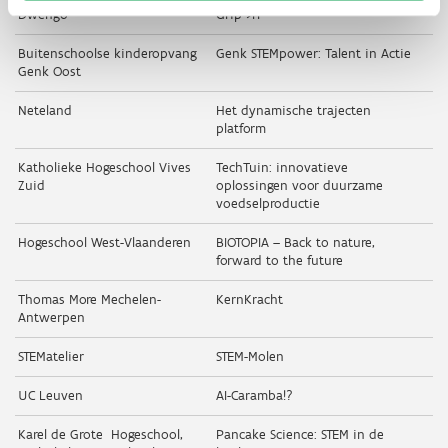
Dwengo
Grip->IT
Buitenschoolse kinderopvang
Genk STEMpower: Talent in Actie
Genk Oost
Neteland
Het dynamische trajecten
platform
Katholieke Hogeschool Vives
TechTuin: innovatieve
Zuid
oplossingen voor duurzame
voedselproductie
Hogeschool West-Vlaanderen
BIOTOPIA – Back to nature,
forward to the future
Thomas More Mechelen-
KernKracht
Antwerpen
STEMatelier
STEM-Molen
UC Leuven
AI-Caramba!?
Karel de Grote Hogeschool,
Pancake Science: STEM in de