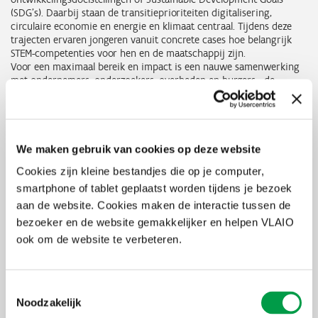
(SDG’s). Daarbij staan de transitieprioriteiten digitalisering,
circulaire economie en energie en klimaat centraal. Tijdens deze
trajecten ervaren jongeren vanuit concrete cases hoe belangrijk
STEM-competenties voor hen en de maatschappij zijn.
Voor een maximaal bereik en impact is een nauwe samenwerking
met ondernemers, onderzoekers, overheden en burgers - de
zogenaamde quadruple helix - noodzakelijk. Enkel door de krachten
te bundelen kunnen we kinderen en jongeren hun talenten laten
ontdekken en hen warm maken voor een professionele loopbaan
die deze talenten omarmt.
We maken gebruik van cookies op deze website
Welke projecten krijgen steun?
Cookies zijn kleine bestandjes die op je computer,
smartphone of tablet geplaatst worden tijdens je bezoek
20 projecten krijgen steun voor een totaal subsidiebedrag van
1.746.027,94 euro.
aan de website. Cookies maken de interactie tussen de
bezoeker en de website gemakkelijker en helpen VLAIO
Projectcoördinator
Projectnaam
ook om de website te verbeteren.
Katholiek Secundair Onderwijs
SteamSquad
Maaseik-Kinrooi
Toestemmingsselectie
Noodzakelijk
Katholieke Hogeschool Vives
BouwBooster