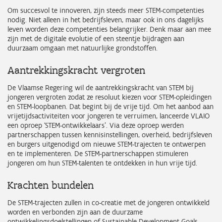
Om succesvol te innoveren, zijn steeds meer STEM-competenties
nodig. Niet alleen in het bedrijfsleven, maar ook in ons dagelijks
leven worden deze competenties belangrijker. Denk maar aan mee
zijn met de digitale evolutie of een steentje bijdragen aan
duurzaam omgaan met natuurlijke grondstoffen.
Aantrekkingskracht vergroten
De Vlaamse Regering wil de aantrekkingskracht van STEM bij
jongeren vergroten zodat ze resoluut kiezen voor STEM-opleidingen
en STEM-loopbanen. Dat begint bij de vrije tijd. Om het aanbod aan
vrijetijdsactiviteiten voor jongeren te verruimen, lanceerde VLAIO
een oproep ‘STEM-ontwikkelaars’. Via deze oproep werden
partnerschappen tussen kennisinstellingen, overheid, bedrijfsleven
en burgers uitgenodigd om nieuwe STEM-trajecten te ontwerpen
en te implementeren. De STEM-partnerschappen stimuleren
jongeren om hun STEM-talenten te ontdekken in hun vrije tijd.
Krachten bundelen
De STEM-trajecten zullen in co-creatie met de jongeren ontwikkeld
worden en verbonden zijn aan de duurzame
ontwikkelingsdoelstellingen of Sustainable Development Goals