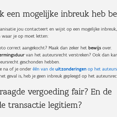
ik een mogelijke inbreuk heb b
nisatie jou contacteert en wijst op een mogelijke inbreuk,
en waar je op moet letten:
foto correct aangekocht? Maak dan zeker het
bewijs
over.
ermingsduur
van het auteursrecht verstreken? Ook dan kan
teursrecht geschonden hebben.
te na of je onder
één van de
uitzonderingen
op het
auteurs
het geval is, heb je geen inbreuk gepleegd op het auteursre
vraagde vergoeding fair? En de
e transactie legitiem?