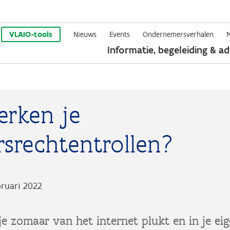
Overslaan
en
VLAIO-tools
Nieuws
Events
Ondernemersverhalen
Informatie, begeleiding & ad
naar
de
inhoud
gaan
erken je
rsrechtentrollen?
bruari 2022
je zomaar van het internet plukt en in je ei