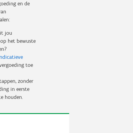
goeding en de
van
talen:
it jou
t op het bewuste
nen?
indicatieve
vergoeding toe
stappen, zonder
ding in eerste
 te houden.