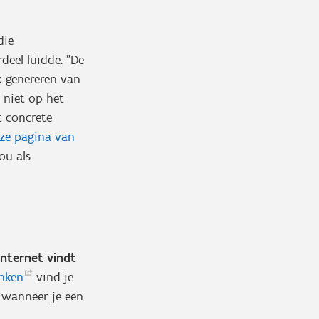
die
deel luidde: "De
k genereren van
 niet op het
 concrete
eze pagina van
ou als
 internet vindt
nken
vind je
n wanneer je een