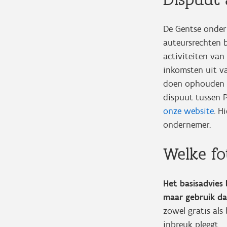
De Gentse onder
auteursrechten b
activiteiten van
inkomsten uit v
doen ophouden e
dispuut tussen 
onze website
. H
ondernemer.
Welke fo
Het basisadvies 
maar gebruik da
zowel gratis als
inbreuk pleegt.