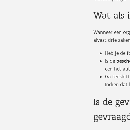
Wat als 
Wanneer een orga
alvast drie zak
Heb je de 
Is de
besch
een het au
Ga tenslot
Indien dat 
Is de ge
gevraagd