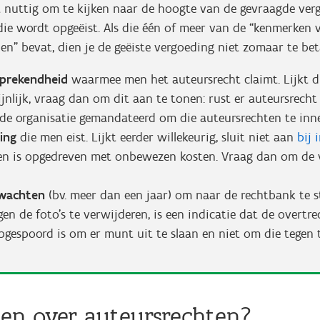
t nuttig om te kijken naar de hoogte van de gevraagde ver
ie wordt opgeëist. Als die één of meer van de “kenmerken 
len” bevat, dien je de geëiste vergoeding niet zomaar te be
sprekendheid
waarmee men het auteursrecht claimt. Lijkt d
jnlijk, vraag dan om dit aan te tonen: rust er auteursrech
s de organisatie gemandateerd om die auteursrechten te in
ing
die men eist. Lijkt eerder willekeurig, sluit niet aan
bij 
n is opgedreven met onbewezen kosten. Vraag dan om de 
 wachten
(bv. meer dan een jaar) om naar de rechtbank te 
gen de foto’s te verwijderen, is een indicatie dat de overtre
opgespoord is om er munt uit te slaan en niet om die tegen
en over auteursrechten?