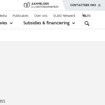
AANMELDEN
TOON MENU
CONTACTEER ONS
E-LOKETONDERNEMERS
Media
Publicaties
Over ons
VLAIO Netwerk
NL
EN
Seconda
vies
Subsidies & financiering
toon
toon
submenu
submenu
navigati
gen