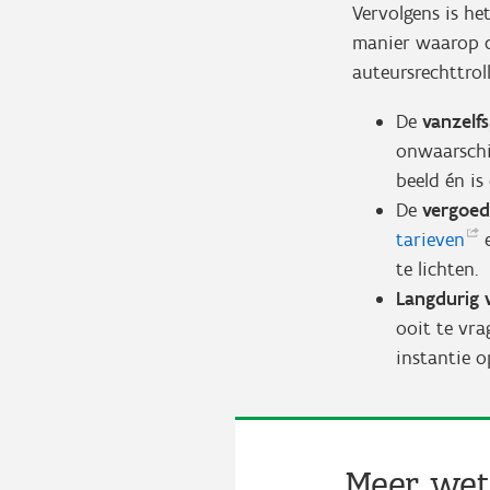
Vervolgens is he
manier waarop d
auteursrechttrol
De
vanzelf
onwaarschi
beeld én i
De
vergoed
tarieven
e
te lichten.
Langdurig
ooit te vra
instantie 
Meer wet