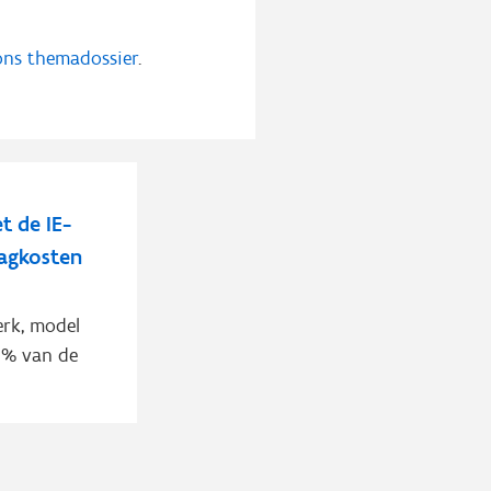
ons themadossier
.
t de IE-
aagkosten
erk, model
75% van de