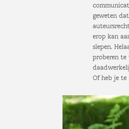
communicati
geweten dat 
auteursrech
erop kan aan
slepen. Hela
proberen te 
daadwerkelij
Of heb je t