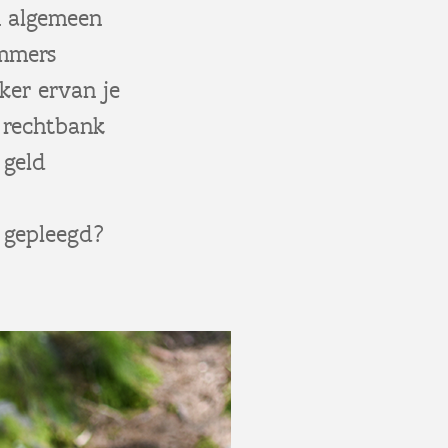
n algemeen
immers
ker ervan je
e rechtbank
 geld
k gepleegd?