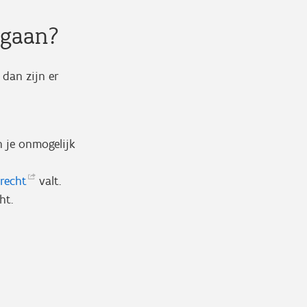
egaan?
 dan zijn er
 je onmogelijk
recht
valt.
cht.