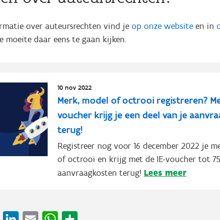
ormatie over auteursrechten vind je
op onze website
en in
e moeite daar eens te gaan kijken.
10 nov 2022
Merk, model of octrooi registreren? Me
voucher krijg je een deel van je aanvr
terug!
Registreer nog voor 16 december 2022 je m
of octrooi en krijg met de IE-voucher tot 
Lees meer
aanvraagkosten terug!
cebook
X
LinkedIn
Email
WhatsApp
Share