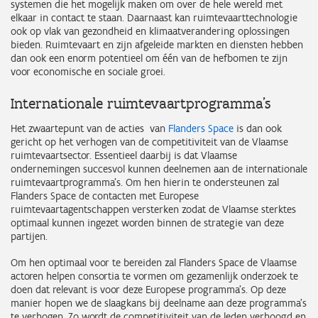
systemen die het mogelijk maken om over de hele wereld met
elkaar in contact te staan. Daarnaast kan ruimtevaarttechnologie
ook op vlak van gezondheid en klimaatverandering oplossingen
bieden. Ruimtevaart en zijn afgeleide markten en diensten hebben
dan ook een enorm potentieel om één van de hefbomen te zijn
voor economische en sociale groei.
Internationale ruimtevaartprogramma’s
Het zwaartepunt van de acties van
Flanders Space
is dan ook
gericht op het verhogen van de competitiviteit van de Vlaamse
ruimtevaartsector. Essentieel daarbij is dat Vlaamse
ondernemingen succesvol kunnen deelnemen aan de internationale
ruimtevaartprogramma’s. Om hen hierin te ondersteunen zal
Flanders Space de contacten met Europese
ruimtevaartagentschappen versterken zodat de Vlaamse sterktes
optimaal kunnen ingezet worden binnen de strategie van deze
partijen.
Om hen optimaal voor te bereiden zal Flanders Space de Vlaamse
actoren helpen consortia te vormen om gezamenlijk onderzoek te
doen dat relevant is voor deze Europese programma’s. Op deze
manier hopen we de slaagkans bij deelname aan deze programma’s
te verhogen. Zo wordt de competitiviteit van de leden verhoogd en