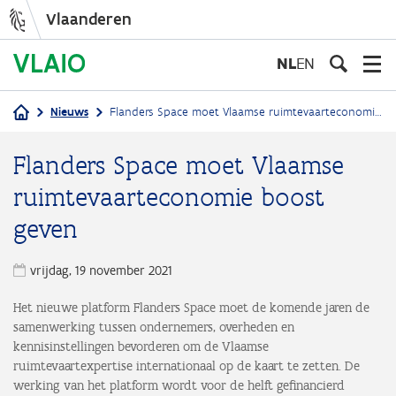
Vlaanderen
Overslaan
en
NL
EN
naar
de
Nieuws
Flanders Space moet Vlaamse ruimtevaarteconomie boost geven
inhoud
Kruimelpad
gaan
Flanders Space moet Vlaamse
ruimtevaarteconomie boost
geven
vrijdag, 19 november 2021
Het nieuwe platform Flanders Space moet de komende jaren de
samenwerking tussen ondernemers, overheden en
kennisinstellingen bevorderen om de Vlaamse
ruimtevaartexpertise internationaal op de kaart te zetten. De
werking van het platform wordt voor de helft gefinancierd