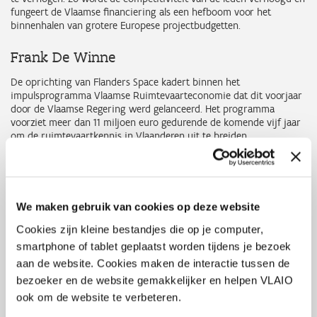
fungeert de Vlaamse financiering als een hefboom voor het
binnenhalen van grotere Europese projectbudgetten.
Frank De Winne
De oprichting van Flanders Space kadert binnen het
impulsprogramma Vlaamse Ruimtevaarteconomie dat dit voorjaar
door de Vlaamse Regering werd gelanceerd. Het programma
voorziet meer dan 11 miljoen euro gedurende de komende vijf jaar
om de ruimtevaartkennis in Vlaanderen uit te breiden,
ondernemerschap te stimuleren en de internationale positie te
versterken. Naast de oprichting van Flanders Space worden de
toegekende middelen ook ingezet om jong talent aan te trekken.
Via Frank De Winne mandaten zullen Space Labs opgezet worden
om na te gaan op welke manier ruimtevaartdata kunnen
We maken gebruik van cookies op deze website
ingeschakeld worden om oplossingen te bieden in dagdagelijks
Cookies zijn kleine bestandjes die op je computer,
toepassingen, en zullen er acties ondernomen worden om de
burger kennis te laten maken met de wondere wereld van de
smartphone of tablet geplaatst worden tijdens je bezoek
ruimtevaart en de mogelijkheden die deze biedt voor onze
aan de website. Cookies maken de interactie tussen de
samenleving.
bezoeker en de website gemakkelijker en helpen VLAIO
ook om de website te verbeteren.