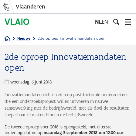
Vlaanderen
Overslaan
en
NL
EN
naar
de
Nieuws
2de oproep Innovatiemandaten open
inhoud
Kruimelpad
gaan
2de oproep Innovatiemandaten
open
woensdag, 6 juni 2018
Innovatiemandaten richten zich op postdoctorale onderzoekers
die een onderzoeksproject willen uitvoeren in nauwe
samenwerking met de bedrijfswereld, met als doel de resultaten
toepasbaar te maken binnen de bedrijfswereld.
De tweede oproep voor 2018 is opengesteld, met uiterste
indieningsdatum op
maandag 3 september 2018 om 12.00 uur
.