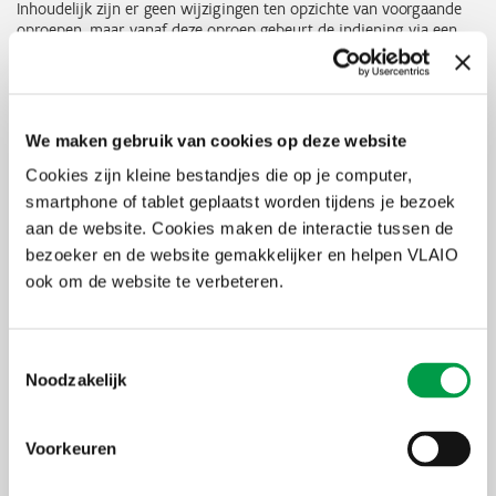
Inhoudelijk zijn er geen wijzigingen ten opzichte van voorgaande
oproepen, maar vanaf deze oproep gebeurt de indiening via een
online module. De online module zal voor 15 juli beschikbaar zijn.
Wat zijn innovatiemandaten?
Het doel van de
innovatiemandaten
is om strategisch
We maken gebruik van cookies op deze website
basisonderzoek uit te voeren met het oog op een transfer van
Cookies zijn kleine bestandjes die op je computer,
onderzoeksresultaten naar het bedrijfsleven, hetzij naar een
smartphone of tablet geplaatst worden tijdens je bezoek
bestaand bedrijf, hetzij naar een nieuw op te richten spin-off
bedrijf. Meer informatie is te vinden in de handleiding
aan de website. Cookies maken de interactie tussen de
Innovatiemandaten.
bezoeker en de website gemakkelijker en helpen VLAIO
ook om de website te verbeteren.
Hoe maak je een projectaanvraag?
We hebben templates beschikbaar voor de opmaak van een
projectaanvraag, verschillend per type innovatiemandaat. Ook hier
Toestemmingsselectie
geldt dat de begroting dient opgemaakt te worden aan de hand van
Noodzakelijk
de Excel-template die hiervoor ter beschikking staat. Voor de
innovatiemandaten die onmiddellijk starten met Fase 2 dient
tevens een bedrijfsinformatiefiche opgemaakt te worden.
Alle
Voorkeuren
documenten vind je hier op de website
.