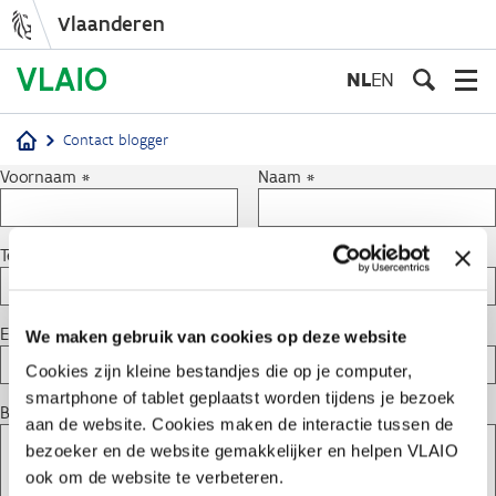
Vlaanderen
Overslaan
en
NL
EN
naar
de
Contact blogger
inhoud
Kruimelpad
Voornaam
Naam
gaan
Telefoonnummer
E-mailadres
We maken gebruik van cookies op deze website
Cookies zijn kleine bestandjes die op je computer,
smartphone of tablet geplaatst worden tijdens je bezoek
Bericht
aan de website. Cookies maken de interactie tussen de
bezoeker en de website gemakkelijker en helpen VLAIO
ook om de website te verbeteren.