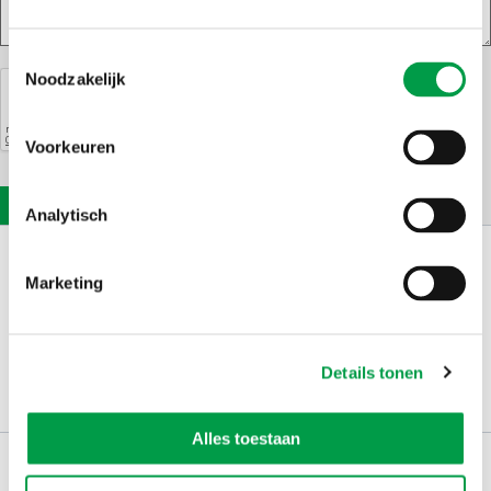
Toestemmingsselectie
Noodzakelijk
Voorkeuren
Analytisch
Schrijf je in op
Marketing
de nieuwsbrief
Kies welk nieuws je wil
ontvangen in je mailbox
Details tonen
Schrijf je nu in
Alles toestaan
Werken bij VLAIO
Studies