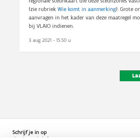
regionale steunkaart die deze steunzones vast
(zie rubriek
Wie komt in aanmerking
). Grote 
aanvragen in het kader van deze maatregel moe
bij VLAIO indienen.
3 aug 2021 - 15.50 u
La
Schrijf je in op
de nieuwsbrief