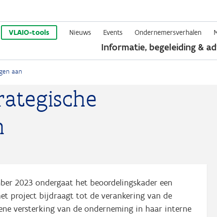
Overslaan
en
VLAIO-tools
Nieuws
Events
Ondernemersverhalen
Informatie, begeleiding & ad
naar
de
ngen aan
inhoud
rategische
gaan
n
ber 2023 ondergaat het beoordelingskader een
et project bijdraagt tot de verankering van de
ene versterking van de onderneming in haar interne