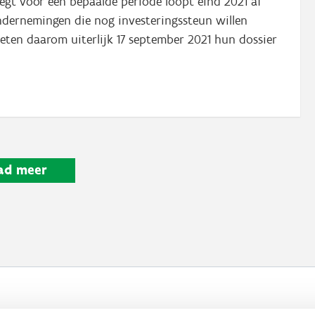
legt voor een bepaalde periode loopt eind 2021 af
ondernemingen die nog investeringssteun willen
ten daarom uiterlijk 17 september 2021 hun dossier
ad meer