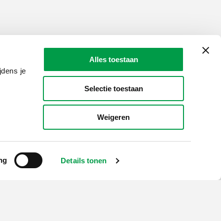
Alles toestaan
jdens je
Selectie toestaan
Weigeren
ng
Details tonen
LAIO AWARDS
Contact