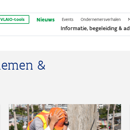
Overslaan
Nieuws
en
VLAIO-tools
Events
Ondernemersverhalen
Informatie, begeleiding & ad
naar
de
inhoud
gaan
nemen &