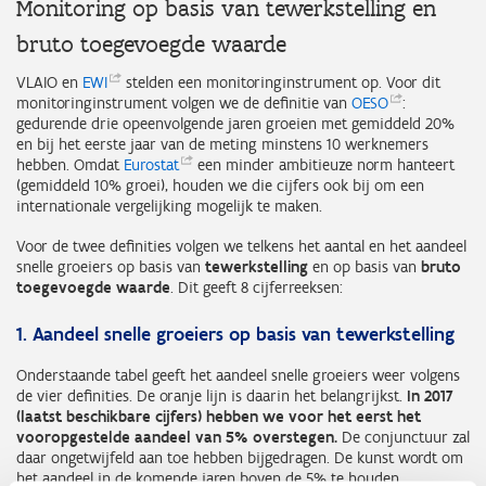
Monitoring op basis van tewerkstelling en
bruto toegevoegde waarde
VLAIO en
EWI
stelden een monitoringinstrument op. Voor dit
monitoringinstrument volgen we de definitie van
OESO
:
gedurende drie opeenvolgende jaren groeien met gemiddeld 20%
en bij het eerste jaar van de meting minstens 10 werknemers
hebben. Omdat
Eurostat
een minder ambitieuze norm hanteert
(gemiddeld 10% groei), houden we die cijfers ook bij om een
internationale vergelijking mogelijk te maken.
Voor de twee definities volgen we telkens het aantal en het aandeel
snelle groeiers op basis van
tewerkstelling
en op basis van
bruto
toegevoegde waarde
. Dit geeft 8 cijferreeksen:
1. Aandeel snelle groeiers op basis van tewerkstelling
Onderstaande tabel geeft het aandeel snelle groeiers weer volgens
de vier definities. De oranje lijn is daarin het belangrijkst.
In 2017
(laatst beschikbare cijfers) hebben we voor het eerst het
vooropgestelde aandeel van 5% overstegen.
De conjunctuur zal
daar ongetwijfeld aan toe hebben bijgedragen. De kunst wordt om
het aandeel in de komende jaren boven de 5% te houden.