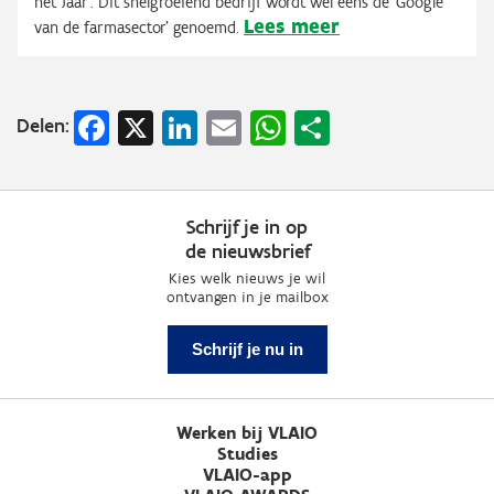
het Jaar'. Dit snelgroeiend bedrijf wordt wel eens de 'Google
Lees meer
van de farmasector' genoemd.
Facebook
X
LinkedIn
Email
WhatsApp
Share
Delen:
Schrijf je in op
de nieuwsbrief
Kies welk nieuws je wil
ontvangen in je mailbox
Schrijf je nu in
Werken bij VLAIO
Studies
VLAIO-app