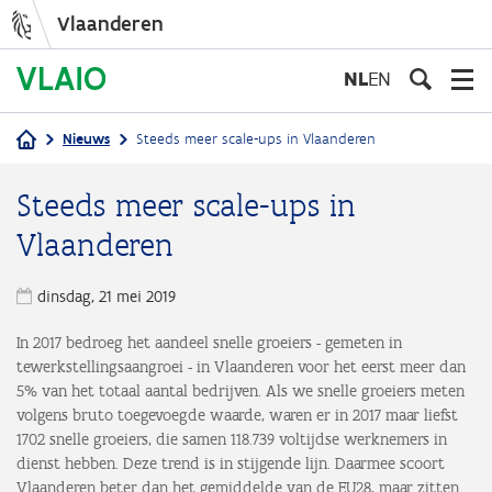
Vlaanderen
Overslaan
en
NL
EN
naar
de
Nieuws
Steeds meer scale-ups in Vlaanderen
inhoud
Kruimelpad
gaan
Steeds meer scale-ups in
Vlaanderen
dinsdag, 21 mei 2019
In 2017 bedroeg het aandeel snelle groeiers - gemeten in
tewerkstellingsaangroei - in Vlaanderen voor het eerst meer dan
5% van het totaal aantal bedrijven. Als we snelle groeiers meten
volgens bruto toegevoegde waarde, waren er in 2017 maar liefst
1702 snelle groeiers, die samen 118.739 voltijdse werknemers in
dienst hebben. Deze trend is in stijgende lijn. Daarmee scoort
Vlaanderen beter dan het gemiddelde van de EU28, maar zitten