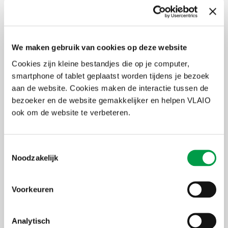
We maken gebruik van cookies op deze website
Cookies zijn kleine bestandjes die op je computer,
smartphone of tablet geplaatst worden tijdens je bezoek
aan de website. Cookies maken de interactie tussen de
bezoeker en de website gemakkelijker en helpen VLAIO
ook om de website te verbeteren.
Toestemmingsselectie
Bron: Departement EWI (2019)
Noodzakelijk
2. Aantal snelle groeiers op basis van bruto
toegevoegde waarde
Voorkeuren
Onderstaande tabel geeft het aantal snelle groeiers volgens de vier
definities. De gele balken zijn daarin het belangrijkst. In 2012 en
Analytisch
2017 bedroeg het aantal ongeveer 1700. Met uitzondering van het