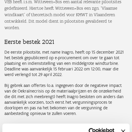
VEB heeft i.s.m. Witteveen+Bos een aantal relevante pilootsites
gedefinieerd. Hiertoe heeft Witteveen+Bos een zgn. 'Vlaamse
windkaart' of theoretisch model voor KMWT in Vlaanderen
ontwikkeld. Dit model dient in pilootsites gevalideerd te
worden.
Eerste bestek 2021
De eerste pilootsite, met name Inagro, heeft op 15 december 2021
het bestek gepubliceerd op e-procurement om over te gaan tot
plaatsing en indienststelling van een middelgrote windturbine.
Deadline was aanvankelijk 15 februari 2022 om 12:00, maar die
werd verlengd tot 29 april 2022.
Bij gebrek aan offertes (o.a. ingegeven door de negatieve impact
van de Oekraïnecrisis op de materiaalprijzen en de onzekerheid
die dit met zich meebrengt) heeft Inagro besloten om anders dan
aanvankelijk voorzien, toch eerst het vergunningsproces te
doorlopen en pas na het bekomen van de vergunning de
aanbesteding opnieuw te zullen voeren.
Tweede bestek (inclusief