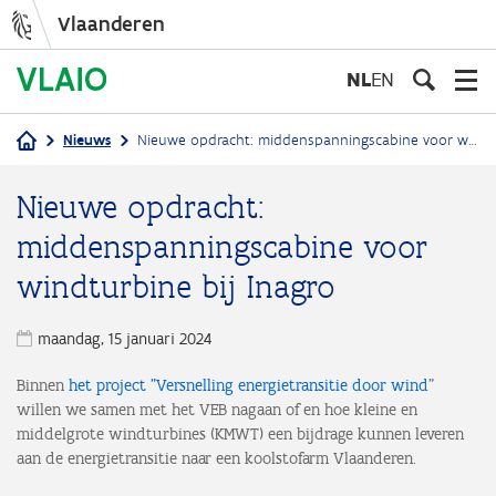
Vlaanderen
Overslaan
en
NL
EN
naar
de
Nieuws
Nieuwe opdracht: middenspanningscabine voor windturbine bij Inagro
inhoud
Kruimelpad
gaan
Nieuwe opdracht:
middenspanningscabine voor
windturbine bij Inagro
maandag, 15 januari 2024
Binnen
het project "Versnelling energietransitie door wind
"
willen we samen met het VEB nagaan of en hoe kleine en
middelgrote windturbines (KMWT) een bijdrage kunnen leveren
aan de energietransitie naar een koolstofarm Vlaanderen.