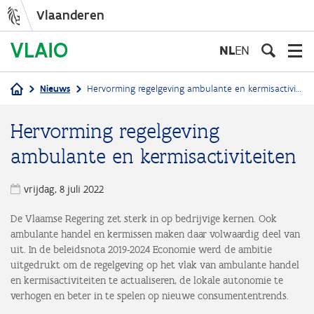
Vlaanderen
Overslaan
en
NL
EN
naar
de
Nieuws
Hervorming regelgeving ambulante en kermisactiviteiten
inhoud
Kruimelpad
gaan
Hervorming regelgeving
ambulante en kermisactiviteiten
vrijdag, 8 juli 2022
De Vlaamse Regering zet sterk in op bedrijvige kernen. Ook
ambulante handel en kermissen maken daar volwaardig deel van
uit. In de beleidsnota 2019-2024 Economie werd de ambitie
uitgedrukt om de regelgeving op het vlak van ambulante handel
en kermisactiviteiten te actualiseren, de lokale autonomie te
verhogen en beter in te spelen op nieuwe consumententrends.